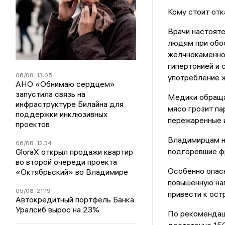
Кому стоит отк
Врачи настоят
людям при обос
желчнокаменно
гипертонией и 
06/08
13:05
употребление ж
АНО «Обнимаю сердцем»
запустила связь на
Медики обраща
инфраструктуре Билайна для
мясо грозит па
поддержки инклюзивных
пережаренные и
проектов
Владимирцам н
06/08
12:34
подгоревшие ф
GloraX открыл продажи квартир
во второй очереди проекта
Особенно опас
«Октябрьский» во Владимире
повышенную наг
05/08
21:19
привести к ост
Автокредитный портфель Банка
Уралсиб вырос на 23%
По рекомендац