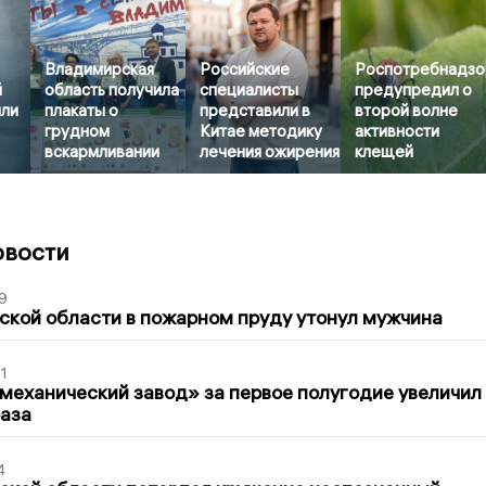
Владимирская
Российские
Роспотребнадзо
й
область получила
специалисты
предупредил о
или
плакаты о
представили в
второй волне
грудном
Китае методику
активности
вскармливании
лечения ожирения
клещей
овости
9
кой области в пожарном пруду утонул мужчина
1
механический завод» за первое полугодие увеличил
раза
4