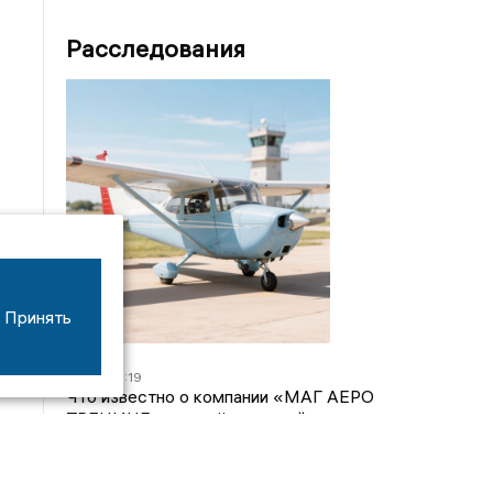
Расследования
Принять
07/08
16:19
Что известно о компании «МАГ АЕРО
ТРЕНИНГ», самолёт которой потерпел крушение
во Владимирской области?
05/08
17:00