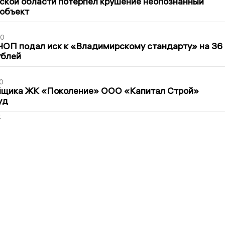
ской области потерпел крушение неопознанный
 объект
30
ЧОП подал иск к «Владимирскому стандарту» на 36
ублей
0
йщика ЖК «Поколение» ООО «Капитал Строй»
уд
2