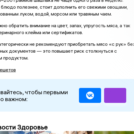
0–200 граммов шашлыка не чаще одного раза в неделю.
 блюдо полезнее, стоит дополнить его свежими овощами,
ованным луком, водой, морсом или травяным чаем.
но обратить внимание на цвет, запах, упругость мяса, а так
еринарного клейма или сертификатов.
атегорически не рекомендуют приобретать мясо «с рук» бе
ных документов — это повышает риск столкнуться с
м продуктом.
ешетов
вайтесь, чтобы первыми
 о важном:
вости Здоровье