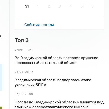
31
1
2
3
4
5
6
События недели
з
Топ 3
07/08
14:34
Во Владимирской области потерпел крушение
неопознанный летательный объект
06/08
08:47
Владимирская область подверглась атаке
украинских БПЛА
05/08
20:00
Погода во Владимирской области изменится под
влиянием североатлантического циклона