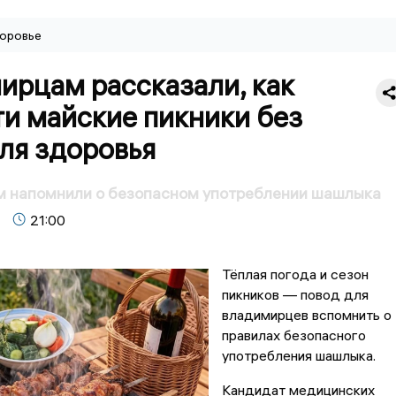
оровье
ирцам рассказали, как
и майские пикники без
ля здоровья
 напомнили о безопасном употреблении шашлыка
21:00
Тёплая погода и сезон
пикников — повод для
владимирцев вспомнить о
правилах безопасного
употребления шашлыка.
Кандидат медицинских