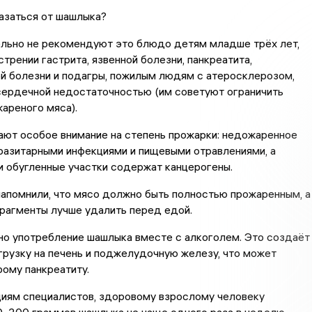
азаться от шашлыка?
ельно не рекомендуют это блюдо детям младше трёх лет,
трении гастрита, язвенной болезни, панкреатита,
й болезни и подагры, пожилым людям с атеросклерозом,
сердечной недостаточностью (им советуют ограничить
ареного мяса).
ют особое внимание на степень прожарки: недожаренное
разитарными инфекциями и пищевыми отравлениями, а
 обугленные участки содержат канцерогены.
апомнили, что мясо должно быть полностью прожаренным, а
рагменты лучше удалить перед едой.
но употребление шашлыка вместе с алкоголем. Это создаёт
рузку на печень и поджелудочную железу, что может
рому панкреатиту.
иям специалистов, здоровому взрослому человеку