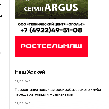
о
м
и
Наш Хоккей
09/08
10:31
Презентация новых джерси хабаровского клуба
перед зрителями и музыкантами
09/08
10:31