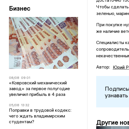
достаточно 15
Чтобы сделать
Бизнес
зеленью, марин
При покупке нуж
же наличие вет
Специалисты к
сопроводитель
некачественны
Автор:
Юрий Р
08/08
09:01
«Ковровский механический
Подписы
завод» за первое полугодие
увеличил прибыль в 4 раза
узнавать
05/08
13:32
Поправки в трудовой кодекс:
чего ждать владимирским
Другие но
студентам?