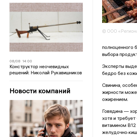
© ООО «Регион
полноценного б
выбора продукт
08/08
14:00
Эксперты выдел
Конструктор неочевидных
решений: Николай Рукавишников
бедро без кожи
Свинина, особе
Новости компаний
жирности може
ожирением.
Говядина — хор
хотя и требует
витамином B12 
желудочно‑кише