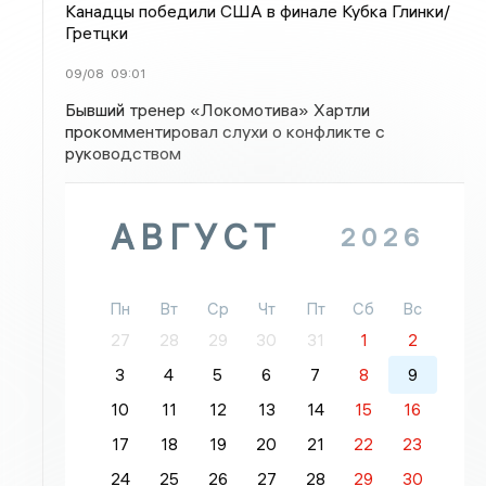
Канадцы победили США в финале Кубка Глинки/
Гретцки
09/08
09:01
Бывший тренер «Локомотива» Хартли
прокомментировал слухи о конфликте с
руководством
АВГУСТ
2026
Пн
Вт
Ср
Чт
Пт
Сб
Вс
27
28
29
30
31
1
2
3
4
5
6
7
8
9
10
11
12
13
14
15
16
17
18
19
20
21
22
23
24
25
26
27
28
29
30