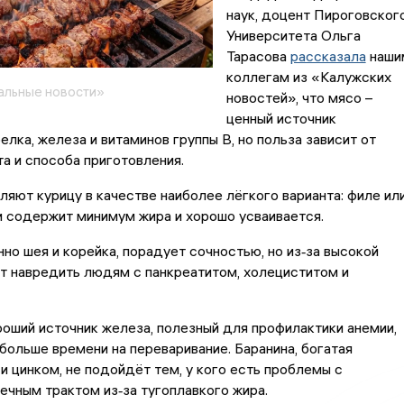
наук, доцент Пироговског
Университета Ольга
Тарасова
рассказала
наши
коллегам из «Калужских
альные новости»
новостей», что мясо –
ценный источник
елка, железа и витаминов группы B, но польза зависит от
а и способа приготовления.
яют курицу в качестве наиболее лёгкого варианта: филе ил
 содержит минимум жира и хорошо усваивается.
нно шея и корейка, порадует сочностью, но из‑за высокой
т навредить людям с панкреатитом, холециститом и
оший источник железа, полезный для профилактики анемии,
 больше времени на переваривание. Баранина, богатая
и цинком, не подойдёт тем, у кого есть проблемы с
чным трактом из‑за тугоплавкого жира.