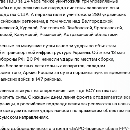
ва ПВО за 24 часа также уничтожили три управляемые
мбы и два реактивных снаряда системы залпового огня
одства США. А перехватили и уничтожили 286 украинских
сийскими регионами, в том числе над Белгородской,
нежской, Курской, Ростовской, Тамбовской, Ярославской,
ьской, Калужской, Рязанской, Астраханской областями.
оенные за минувшие сутки нанесли удары по объектам
 и транспортной инфраструктуры Украины. Об этом 13 мая
бороны РФ. ВС РФ нанесли удары по местам сборки,
ска беспилотных летательных аппаратов, складам
роме того, Армия России за сутки поразила пункты временно
аинских войск в 147 районах.
оенные атакуют на опережение там, где ВСУ пытаются
акопить силы. С каждым днем линия фронта отодвигается вс
раницы, а российские подразделения закрепляются на новы
е сокрушительные удары наносят по вражеским объектам на
 сумском направлениях.
бойцы добровольческого отряда «БАРС-Брянск» сбили FPV-