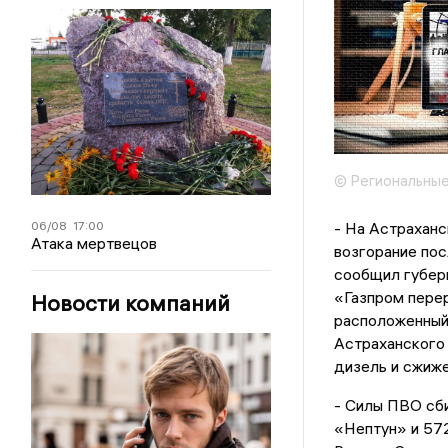
© Региональные
06/08
17:00
- На Астрахан
Атака мертвецов
возгорание пос
сообщил губер
«Газпром перер
Новости компаний
расположенный 
Астраханского 
дизель и сжиж
- Силы ПВО сби
«Нептун» и 57