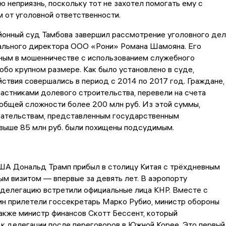
ю неприязнь, поскольку тот не захотел помогать ему с
 от уголовной ответственности.
йонный суд Тамбова завершил рассмотрение уголовного дел
ального директора ООО «Рони» Романа Шамояна. Его
вным в мошенничестве с использованием служебного
обо крупном размере. Как было установлено в суде,
ствия совершались в период с 2014 по 2017 год. Граждане,
астниками долевого строительства, перевели на счета
общей сложности более 200 млн руб. Из этой суммы,
зательствам, представленным государственным
свыше 85 млн руб. были похищены подсудимым.
ША Дональд Трамп прибыл в столицу Китая с трёхдневным
м визитом — впервые за девять лет. В аэропорту
делегацию встретили официальные лица КНР. Вместе с
ин прилетели госсекретарь Марко Рубио, министр обороны
также министр финансов Скотт Бессент, который
к делегации после переговоров в Южной Корее. Это первый