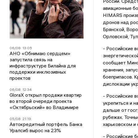
России. Средст
авиационные бо
HIMARS произв
дронов над рос
Брянской, Воро
Орловской, Тул
- Российские в
06/08
13:05
АНО «Обнимаю сердцем»
энергетической
запустила связь на
сообщает Мино
инфраструктуре Билайна для
хранения, запу
поддержки инклюзивных
боеприпасов. К
проектов
дислокации укр
06/08
12:34
GloraX открыл продажи квартир
- Российские в
во второй очереди проекта
укрепиться и н
«Октябрьский» во Владимире
дальше от госг
рубежах. Точны
05/08
21:19
Автокредитный портфель Банка
харьковском и
Уралсиб вырос на 23%
- Российские 