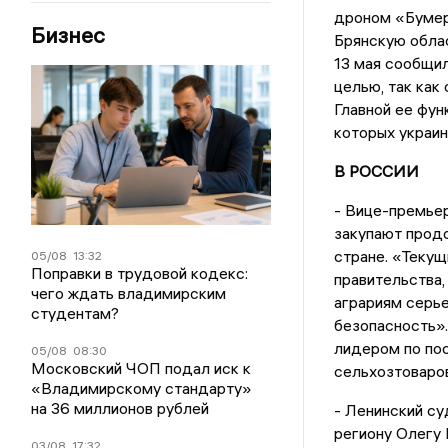
дроном «Бумера
Бизнес
Брянскую обла
13 мая сообщил
целью, так как
Главной ее фун
которых украин
В РОССИИ
- Вице-премье
закупают продо
стране. «Текущ
05/08
13:32
Поправки в трудовой кодекс:
правительства,
чего ждать владимирским
аграриям серь
студентам?
безопасность».
лидером по пос
05/08
08:30
Московский ЧОП подал иск к
сельхозтоваров
«Владимирскому стандарту»
на 36 миллионов рублей
- Ленинский су
региону Олегу 
03/08
17:32