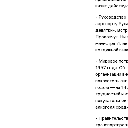
визит действу
- Руководство 
аэропорту Буха
девятки». Встр
Прокопчук. Ни 
министра Илие 
воздушной гава
- Мировое потр
1957 года. Об
организации ви
показатель сни
годом — на 14
трудностей и и
покупательной 
алкоголя сред
- Правительств
транспортировк