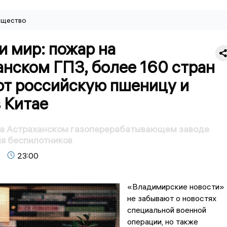
щество
и мир: пожар на
нском ГПЗ, более 160 стран
ют российскую пшеницу и
 Китае
на Астраханском газоперерабатывающем заводе
я беспилотников
23:00
«Владимирские новости»
не забывают о новостях
специальной военной
операции, но также