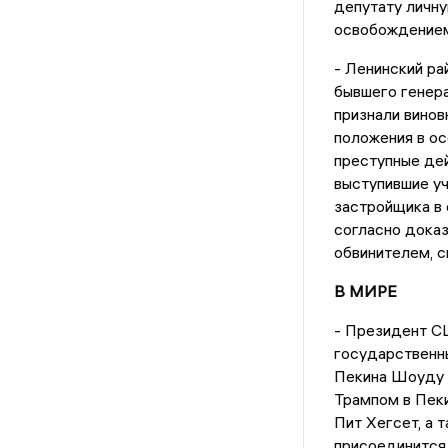
депутату личну
освобождением
- Ленинский ра
бывшего генер
признали вино
положения в ос
преступные дей
выступившие уч
застройщика в 
согласно дока
обвинителем, 
В МИРЕ
- Президент С
государственны
Пекина Шоуду 
Трампом в Пек
Пит Хегсет, а 
присоединится 