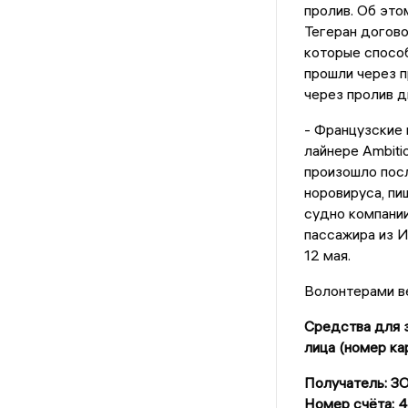
пролив. Об это
Тегеран догово
которые способ
прошли через п
через пролив д
- Французские 
лайнере Ambiti
произошло пос
норовируса, пи
судно компании
пассажира из И
12 мая.
Волонтерами ве
Средства для з
лица (номер ка
Получатель: 
Номер счёта: