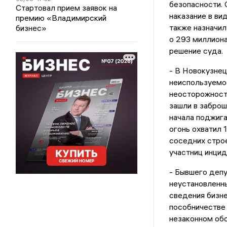
безопасности. 
Стартовал прием заявок на
наказание в ви
премию «Владимирский
также назначил
бизнес»
о 293 миллиона
решение суда.
- В Новокузне
неиспользуемое
неосторожность
зашли в заброш
начала поджига
огонь охватил 
соседних строе
участниц инцид
- Бывшего депу
неустановленны
сведения бизне
пособничестве 
незаконном обо