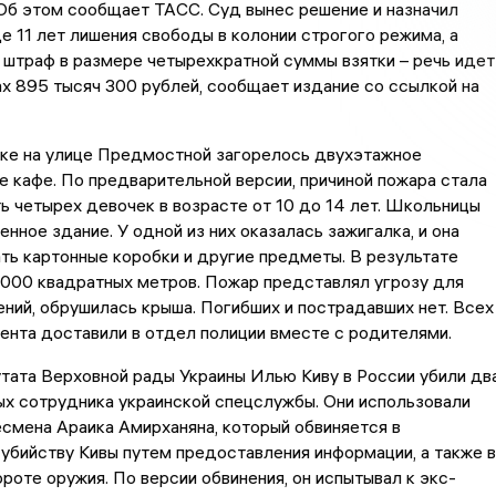
Об этом сообщает ТАСС. Суд вынес решение и назначил
де 11 лет лишения свободы в колонии строгого режима, а
 штраф в размере четырехкратной суммы взятки – речь идет
х 895 тысяч 300 рублей, сообщает издание со ссылкой на
цке на улице Предмостной загорелось двухэтажное
 кафе. По предварительной версии, причиной пожара стала
 четырех девочек в возрасте от 10 до 14 лет. Школьницы
енное здание. У одной из них оказалась зажигалка, и она
ть картонные коробки и другие предметы. В результате
1000 квадратных метров. Пожар представлял угрозу для
ний, обрушилась крыша. Погибших и пострадавших нет. Всех
ента доставили в отдел полиции вместе с родителями.
тата Верховной рады Украины Илью Киву в России убили дв
х сотрудника украинской спецслужбы. Они использовали
смена Араика Амирханяна, который обвиняется в
убийству Кивы путем предоставления информации, а также в
роте оружия. По версии обвинения, он испытывал к экс-