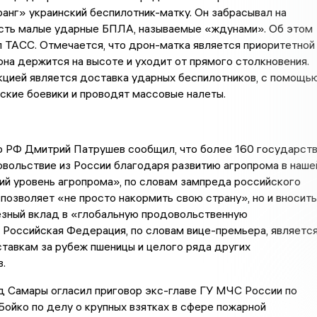
нг» украинский беспилотник-матку. Он забрасывал на
сть малые ударные БПЛА, называемые «ждунами». Об этом
 ТАСС. Отмечается, что дрон-матка является приоритетной
 она держится на высоте и уходит от прямого столкновения.
кцией является доставка ударных беспилотников, с помощь
ские боевики и проводят массовые налеты.
р РФ Дмитрий Патрушев сообщил, что более 160 государст
вольствие из России благодаря развитию агропрома в наше
ий уровень агропрома», по словам зампреда российского
 позволяет «не просто накормить свою страну», но и вносить
езный вклад в «глобальную продовольственную
 Российская Федерация, по словам вице-премьера, являетс
тавкам за рубеж пшеницы и целого ряда других
.
д Самары огласил приговор экс-главе ГУ МЧС России по
Бойко по делу о крупных взятках в сфере пожарной