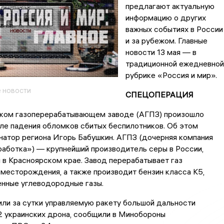
предлагают актуальную
информацию о других
важных событиях в России
и за рубежом. Главные
новости 13 мая — в
традиционной ежедневной
рубрике «Россия и мир».
 новости
СПЕЦОПЕРАЦИЯ
ском газоперерабатывающем заводе (АГПЗ) произошло
ле падения обломков сбитых беспилотников. Об этом
натор региона Игорь Бабушкин. АГПЗ (дочерняя компания
аботка») — крупнейший производитель серы в России,
в Красноярском крае. Завод перерабатывает газ
месторождения, а также производит бензин класса К5,
енные углеводородные газы.
ли за сутки управляемую ракету большой дальности
2 украинских дрона, сообщили в Минобороны