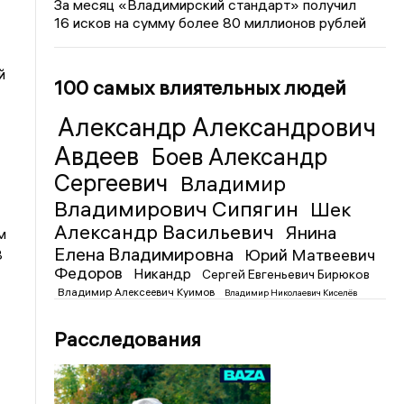
За месяц «Владимирский стандарт» получил
16 исков на сумму более 80 миллионов рублей
й
100 самых влиятельных людей
Александр Александрович
Авдеев
Боев Александр
Сергеевич
Владимир
с
Владимирович Сипягин
Шек
Александр Васильевич
Янина
м
Елена Владимировна
Юрий Матвеевич
8
Федоров
Никандр
Сергей Евгеньевич Бирюков
Владимир Алексеевич Куимов
Владимир Николаевич Киселёв
Расследования