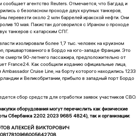
м сообщает агентство Reuters. Отмечается, что Багдад и
рились о безопасном проходе двух крупных танкеров,
ны перевезти около 2 млн баррелей иракской нефти. Они
ролив 10 мая. Пакистан договорился с Ираном о проходе
вух танкеров с катарским СПГ.
власти изолировали более 1,7 тыс. человек на круизном
on, пришвартованного в Бордо на юго-западе Франции. Это
ле смерти 90-летнего пассажира, предположительно от
шет France24. Как сообщили изданию официальные лица,
 Ambassador Cruise Line, на борту которого находились 1233
рландии и Великобритании, прибыло в западный порт Бордо
дется сбор средств для отработки заявок участников СВО
акупки оборудования могут перечислить как физические
рты Сбербанка 2202 2023 9685 4824), так и организации:
ЗОТОВ АЛЕКСЕЙ ВИКТОРОВИЧ
 40817810966005642708