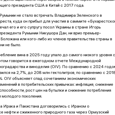
ющего президента США в Китай с 2017 года.
Румынии не стало встречать Владимира Зеленского в
реста, куда он прибыл для участия в саммите «Бухарестско
ечал его и его супругу посол Украины в стране Игорь
президента Румынии Никушора Дан, ни врио премьер-
Боложана или кого-либо из членов правительства страны в
ни не было.
ебление вина в 2025 году упало до самого низкого уровня 
 этом говорится в ежегодном отчете Международной
ноградарства и виноделия (OIV). По сравнению с 2024 годо
зился на 2,7%, до 208 млн гектолитров, по сравнению с 201
%. OIV объясняет спад сочетанием экономических
зменений в потребительских привычках: инфляция, снижение
способности, рост цен на бутылки и снижение потребления
и молодого поколения.
а Ирака и Пакистана договорились с Ираном о
е нефти и сжиженного природного газа через Ормузский