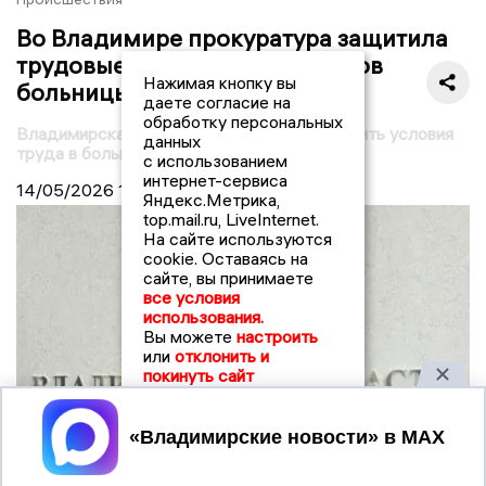
Во Владимире прокуратура защитила
трудовые права медработников
Нажимая кнопку вы
больницы скорой помощи
даете согласие на
обработку персональных
Владимирская прокуратура помогла улучшить условия
данных
труда в больнице скорой помощи
с использованием
интернет-сервиса
14/05/2026
14:00
Яндекс.Метрика,
top.mail.ru, LiveInternet.
На сайте используются
cookie. Оставаясь на
сайте, вы принимаете
все условия
использования.
Вы можете
настроить
или
отклонить и
покинуть сайт
Принять
© Прокуратура Владимирской области
Прокуратура города Владимира добилась проведения