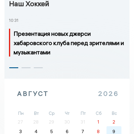
Наш Хоккей
10:31
Презентация новых джерси
хабаровского клуба перед зрителями и
музыкантами
АВГУСТ
2026
Пн
Вт
Ср
Чт
Пт
Сб
Вс
27
28
29
30
31
1
2
3
4
5
6
7
8
9