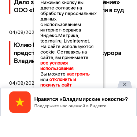
Дело застройщика ЖК «Поколение»
Нажимая кнопку вы
даете согласие на
ООО «Капитал Строй» передали в суд
обработку персональных
данных
с использованием
интернет-сервиса
04/08/2026 11:36
Яндекс.Метрика,
top.mail.ru, LiveInternet.
Юлию Калистову официально
На сайте используются
cookie. Оставаясь на
представили в должности прокурора
сайте, вы принимаете
Владимирской области
все условия
использования.
Вы можете
настроить
или
отклонить и
04/08/2026 09:01
покинуть сайт
В Суздале прошёл Фестиваль Огурца:
Принять
сколько потратили на организацию?