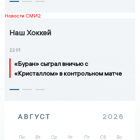
Новости СМИ2
Наш Хоккей
22:01
«Буран» сыграл вничью с
«Кристаллом» в контрольном матче
АВГУСТ
2026
Пн
Вт
Ср
Чт
Пт
Сб
Вс