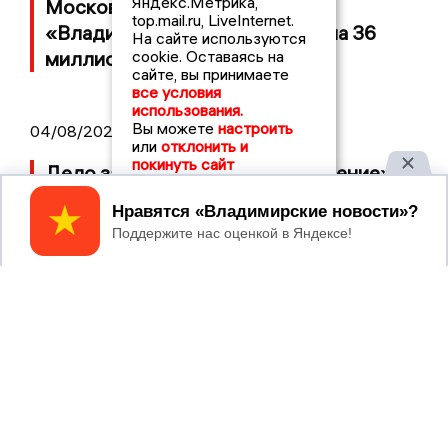
Яндекс.Метрика,
Московский ЧОП подал иск к
top.mail.ru, LiveInternet.
«Владимирскому стандарту» на 36
На сайте используются
миллионов рублей
cookie. Оставаясь на
сайте, вы принимаете
все условия
использования.
Вы можете
настроить
04/08/2026 15:40
или
отклонить и
покинуть сайт
Дело застройщика ЖК «Поколение»
ООО «Капитал Строй» передали в суд
Принять
04/08/2026 11:36
Юлию Калистову официально
представили в должности прокурора
Владимирской области