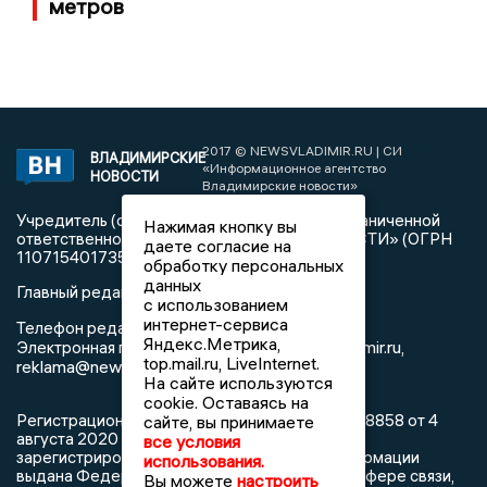
метров
2017 © NEWSVLADIMIR.RU | СИ
ВЛАДИМИРСКИЕ
«Информационное агентство
НОВОСТИ
Владимирские новости»
Учредитель (соучредители): Общество с ограниченной
Нажимая кнопку вы
ответственностью «РЕГИОНАЛЬНЫЕ НОВОСТИ» (ОГРН
даете согласие на
1107154017354)
обработку персональных
данных
Главный редактор: Мазов С. А.
с использованием
интернет-сервиса
8 (4922) 666916
Телефон редакции:
Яндекс.Метрика,
info@newsvladimir.ru
Электронная почта редакции:
,
top.mail.ru, LiveInternet.
reklama@newsvladimir.ru
На сайте используются
cookie. Оставаясь на
Регистрационный номер: серия Эл № ФС77-78858 от 4
сайте, вы принимаете
августа 2020 г. согласно выписке из реестра
все условия
зарегистрированных средств массовой информации
использования.
выдана Федеральной службой по надзору в сфере связи,
Вы можете
настроить