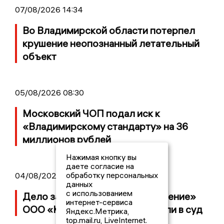
07/08/2026 14:34
Во Владимирской области потерпел
крушение неопознанный летательный
объект
05/08/2026 08:30
Московский ЧОП подал иск к
«Владимирскому стандарту» на 36
миллионов рублей
Нажимая кнопку вы
даете согласие на
обработку персональных
04/08/2026 15:40
данных
с использованием
Дело застройщика ЖК «Поколение»
интернет-сервиса
ООО «Капитал Строй» передали в суд
Яндекс.Метрика,
top.mail.ru, LiveInternet.