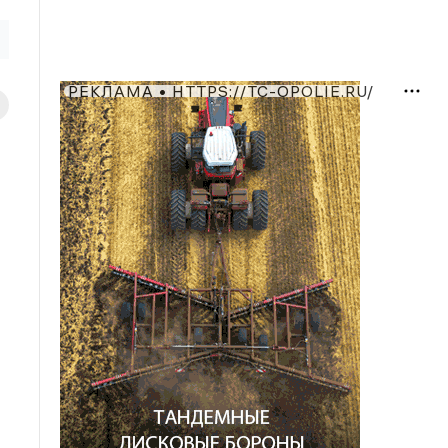
РЕКЛАМА • HTTPS://TC-OPOLIE.RU/