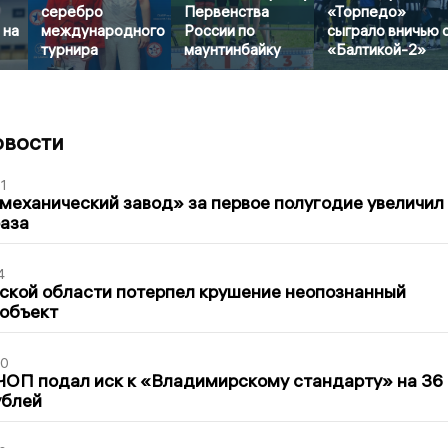
серебро
Первенства
«Торпедо»
 на
международного
России по
сыграло вничью 
турнира
маунтинбайку
«Балтикой-2»
овости
1
механический завод» за первое полугодие увеличил
раза
4
ской области потерпел крушение неопознанный
 объект
30
ЧОП подал иск к «Владимирскому стандарту» на 36
ублей