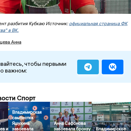
ент разбития Кубкаю Источник:
официальная страница ФК
а" в ВК.
цева Анна
вайтесь, чтобы первыми
 о важном:
вости Спорт
Владимирская
самбистка
е
Яшухина
Анна Сафонова
ев и
завоевала
завоевала бронзу
Владимирское