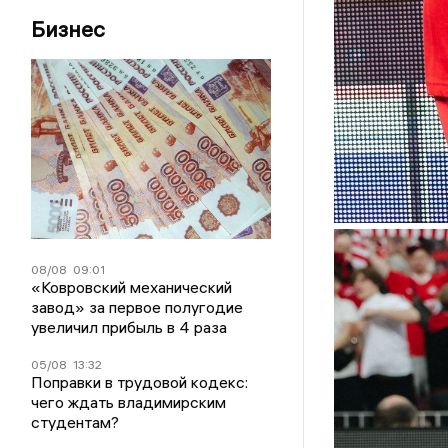
Бизнес
08/08
09:01
«Ковровский механический
завод» за первое полугодие
увеличил прибыль в 4 раза
05/08
13:32
Поправки в трудовой кодекс:
чего ждать владимирским
студентам?