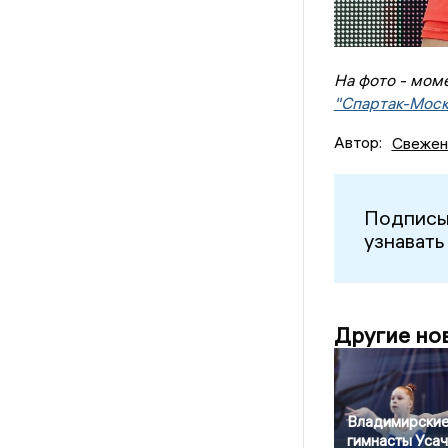
На фото - мом
"Спартак-Москв
Автор:
Свежен
Подписы
узнавать
Другие но
Владимирски
гимнасты Усач