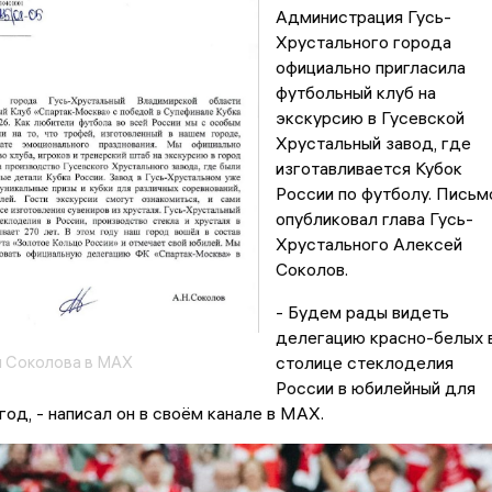
Администрация Гусь-
Хрустального города
официально пригласила
футбольный клуб на
экскурсию в Гусевской
Хрустальный завод, где
изготавливается Кубок
России по футболу. Письм
опубликовал глава Гусь-
Хрустального Алексей
Соколов.
- Будем рады видеть
делегацию красно-белых 
я Соколова в MAX
столице стеклоделия
России в юбилейный для
год, - написал он в своём канале в MAX.