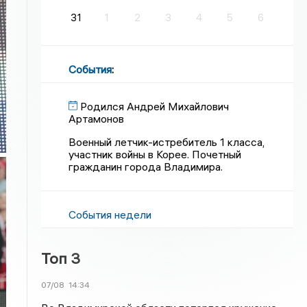
31
1
2
3
4
5
6
События
:
Родился Андрей Михайлович
Артамонов
Военный летчик-истребитель 1 класса,
участник войны в Корее. Почетный
гражданин города Владимира.
События недели
Топ 3
07/08
14:34