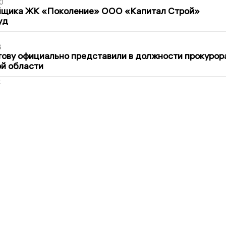
0
йщика ЖК «Поколение» ООО «Капитал Строй»
уд
6
ову официально представили в должности прокурор
й области
2