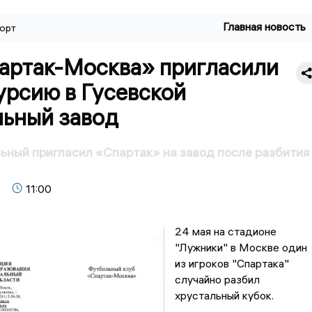
Главная новость
орт
артак-Москва» пригласили
урсию в Гусевской
льный завод
ьный пригласил «Спартак» на завод после разбития
11:00
24 мая на стадионе
"Лужники" в Москве один
из игроков "Спартака"
случайно разбил
хрустальный кубок.