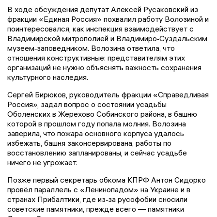
В ходе обсуждения депутат Алексей Русаковский из
фракции «Единая Россия» похвалил работу Волозиной и
поинтересовался, как инспекция взаимодействует с
Владимирской митрополией и Владимиро‑Суздальским
музеем‑заповедником. Волозина ответила, что
отношения конструктивные: представителям этих
организаций не нужно объяснять важность сохранения
культурного наследия.
Сергей Бирюков, руководитель фракции «Справедливая
Россия», задал вопрос о состоянии усадьбы
Оболенских в Жерехово Собинского района, в башню
которой в прошлом году попала молния. Волозина
заверила, что пожара основного корпуса удалось
избежать, башня законсервирована, работы по
восстановлению запланированы, и сейчас усадьбе
ничего не угрожает.
Позже первый секретарь обкома КПРФ Антон Сидорко
провёл параллель с «Ленинопадом» на Украине и в
странах Прибалтики, где из‑за русофобии сносили
советские памятники, прежде всего — памятники