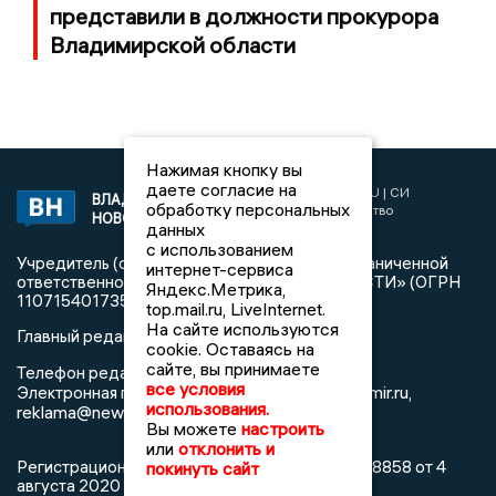
представили в должности прокурора
Владимирской области
Нажимая кнопку вы
даете согласие на
2017 © NEWSVLADIMIR.RU | СИ
ВЛАДИМИРСКИЕ
обработку персональных
«Информационное агентство
НОВОСТИ
данных
Владимирские новости»
с использованием
Учредитель (соучредители): Общество с ограниченной
интернет-сервиса
ответственностью «РЕГИОНАЛЬНЫЕ НОВОСТИ» (ОГРН
Яндекс.Метрика,
1107154017354)
top.mail.ru, LiveInternet.
На сайте используются
Главный редактор: Мазов С. А.
cookie. Оставаясь на
сайте, вы принимаете
8 (4922) 666916
Телефон редакции:
все условия
info@newsvladimir.ru
Электронная почта редакции:
,
использования.
reklama@newsvladimir.ru
Вы можете
настроить
или
отклонить и
Регистрационный номер: серия Эл № ФС77-78858 от 4
покинуть сайт
августа 2020 г. согласно выписке из реестра