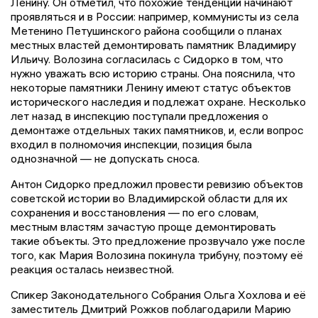
Ленину. Он отметил, что похожие тенденции начинают
проявляться и в России: например, коммунисты из села
Метенино Петушинского района сообщили о планах
местных властей демонтировать памятник Владимиру
Ильичу. Волозина согласилась с Сидорко в том, что
нужно уважать всю историю страны. Она пояснила, что
некоторые памятники Ленину имеют статус объектов
исторического наследия и подлежат охране. Несколько
лет назад в инспекцию поступали предложения о
демонтаже отдельных таких памятников, и, если вопрос
входил в полномочия инспекции, позиция была
однозначной — не допускать сноса.
Антон Сидорко предложил провести ревизию объектов
советской истории во Владимирской области для их
сохранения и восстановления — по его словам,
местным властям зачастую проще демонтировать
такие объекты. Это предложение прозвучало уже после
того, как Мария Волозина покинула трибуну, поэтому её
реакция осталась неизвестной.
Спикер Законодательного Собрания Ольга Хохлова и её
заместитель Дмитрий Рожков поблагодарили Марию