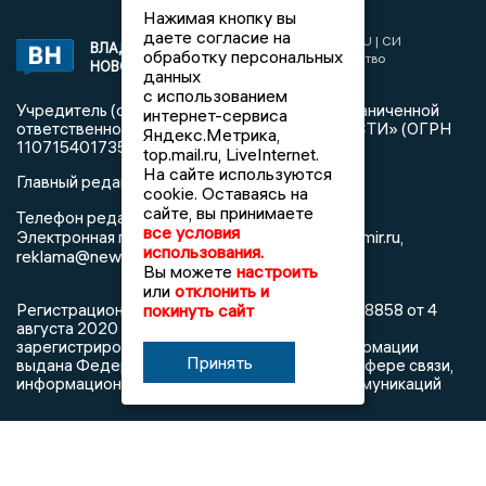
Нажимая кнопку вы
даете согласие на
2017 © NEWSVLADIMIR.RU | СИ
ВЛАДИМИРСКИЕ
обработку персональных
«Информационное агентство
НОВОСТИ
данных
Владимирские новости»
с использованием
Учредитель (соучредители): Общество с ограниченной
интернет-сервиса
ответственностью «РЕГИОНАЛЬНЫЕ НОВОСТИ» (ОГРН
Яндекс.Метрика,
1107154017354)
top.mail.ru, LiveInternet.
На сайте используются
Главный редактор: Мазов С. А.
cookie. Оставаясь на
сайте, вы принимаете
8 (4922) 666916
Телефон редакции:
все условия
info@newsvladimir.ru
Электронная почта редакции:
,
использования.
reklama@newsvladimir.ru
Вы можете
настроить
или
отклонить и
покинуть сайт
Регистрационный номер: серия Эл № ФС77-78858 от 4
августа 2020 г. согласно выписке из реестра
зарегистрированных средств массовой информации
Принять
выдана Федеральной службой по надзору в сфере связи,
информационных технологий и массовых коммуникаций
При использовании любого материала с данного сайта