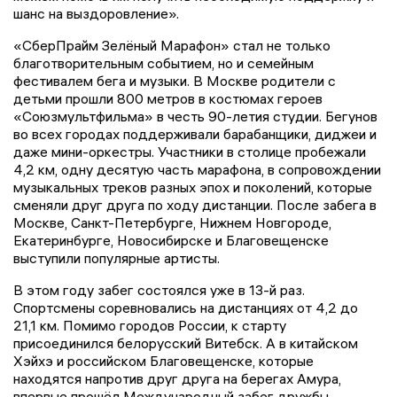
шанс на выздоровление».
«СберПрайм Зелёный Марафон» стал не только
благотворительным событием, но и семейным
фестивалем бега и музыки. В Москве родители с
детьми прошли 800 метров в костюмах героев
«Союзмультфильма» в честь 90-летия студии. Бегунов
во всех городах поддерживали барабанщики, диджеи и
даже мини-оркестры. Участники в столице пробежали
4,2 км, одну десятую часть марафона, в сопровождении
музыкальных треков разных эпох и поколений, которые
сменяли друг друга по ходу дистанции. После забега в
Москве, Санкт-Петербурге, Нижнем Новгороде,
Екатеринбурге, Новосибирске и Благовещенске
выступили популярные артисты.
В этом году забег состоялся уже в 13-й раз.
Спортсмены соревновались на дистанциях от 4,2 до
21,1 км. Помимо городов России, к старту
присоединился белорусский Витебск. А в китайском
Хэйхэ и российском Благовещенске, которые
находятся напротив друг друга на берегах Амура,
впервые прошёл Международный забег дружбы.