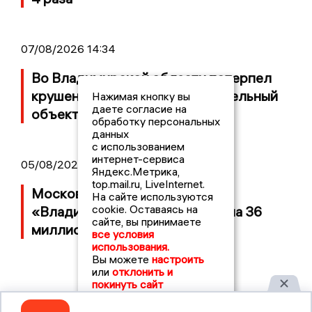
07/08/2026 14:34
Во Владимирской области потерпел
крушение неопознанный летательный
Нажимая кнопку вы
даете согласие на
объект
обработку персональных
данных
с использованием
интернет-сервиса
05/08/2026 08:30
Яндекс.Метрика,
top.mail.ru, LiveInternet.
Московский ЧОП подал иск к
На сайте используются
cookie. Оставаясь на
«Владимирскому стандарту» на 36
сайте, вы принимаете
миллионов рублей
все условия
использования.
Вы можете
настроить
или
отклонить и
покинуть сайт