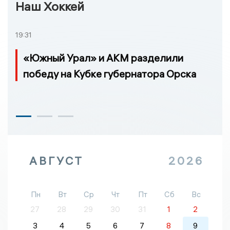
Наш Хоккей
19:31
«Южный Урал» и АКМ разделили
победу на Кубке губернатора Орска
АВГУСТ
2026
Пн
Вт
Ср
Чт
Пт
Сб
Вс
27
28
29
30
31
1
2
3
4
5
6
7
8
9