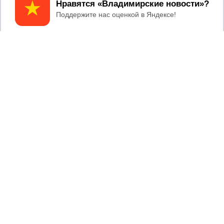
Принять
2017 © NEWSVLADIMIR.RU | СИ
ВЛАДИМИРСКИЕ
«Информационное агентство
НОВОСТИ
Владимирские новости»
Учредитель (соучредители): Общество с ограниченной
ответственностью «РЕГИОНАЛЬНЫЕ НОВОСТИ» (ОГРН
1107154017354)
Главный редактор: Мазов С. А.
8 (4922) 666916
Телефон редакции:
info@newsvladimir.ru
Электронная почта редакции:
,
reklama@newsvladimir.ru
Регистрационный номер: серия Эл № ФС77-78858 от 4
августа 2020 г. согласно выписке из реестра
зарегистрированных средств массовой информации
выдана Федеральной службой по надзору в сфере связи,
информационных технологий и массовых коммуникаций
При использовании любого материала с данного сайта
гиперссылка на Сетевое издание «Информационное