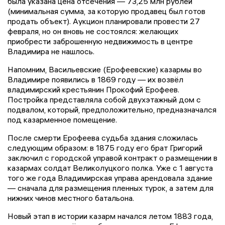
была указана цена отсечения — 73,25 млн рублей
(минимальная сумма, за которую продавец был готов
продать объект). Аукцион планировали провести 27
февраля, но он вновь не состоялся: желающих
приобрести заброшенную недвижимость в центре
Владимира не нашлось.
Напомним, Васильевские (Ерофеевские) казармы во
Владимире появились в 1869 году — их возвёл
владимирский крестьянин Прокофий Ерофеев.
Постройка представляла собой двухэтажный дом с
подвалом, который, предположительно, предназначался
под казарменное помещение.
После смерти Ерофеева судьба здания сложилась
следующим образом: в 1875 году его брат Григорий
заключил с городской управой контракт о размещении в
казармах солдат Великолуцкого полка. Уже с 1 августа
того же года Владимирская управа арендовала здание
— сначала для размещения пленных турок, а затем для
нижних чинов местного батальона.
Новый этап в истории казарм начался летом 1883 года,