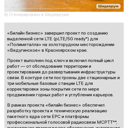
© Сгенерировано в Шедевруме
«Билайн бизнес» завершил проект по созданию
выделенной сети LTE (pLTE/5G ready*) для
«Полиметалла» на золоторудном месторождении
«Ведугинское» в Красноярском крае.
Проект выполнен под ключ и включил полный цикл
работ — от обследования территории и
проектирования до развертывания инфраструктуры
связи. В контуре сети построены две стационарные и
три мобильные базовые станции LTE для
корректировки зоны покрытия сети по мере
продвижения горных работ и углубления карьеров.
В рамках проекта «билайн бизнес» обеспечил
разработку проекта и техническую реализацию
пакетного ядра сети EPС и платформы
профессиональной голосовой радиосвязи МСРТТ**,
инсталляцию программного обеспечения, интеграцию