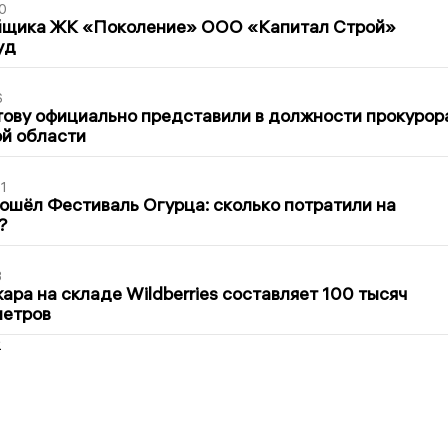
0
йщика ЖК «Поколение» ООО «Капитал Строй»
уд
6
ову официально представили в должности прокурор
й области
1
ошёл Фестиваль Огурца: сколько потратили на
?
3
ра на складе Wildberries составляет 100 тысяч
метров
2