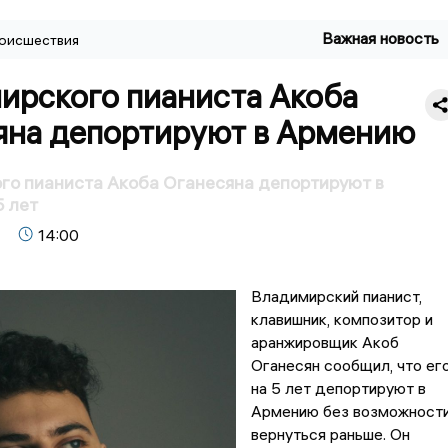
Важная новость
оисшествия
ирского пианиста Акоба
яна депортируют в Армению
го пианиста Акоба Оганесяна депортируют в
 лет
14:00
Владимирский пианист,
клавишник, композитор и
аранжировщик Акоб
Оганесян сообщил, что ег
на 5 лет депортируют в
Армению без возможност
вернуться раньше. Он