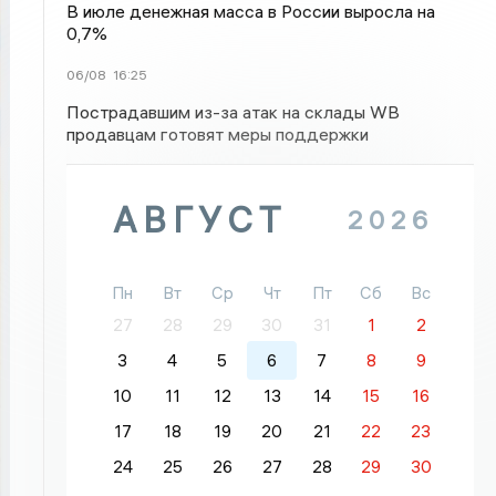
В июле денежная масса в России выросла на
0,7%
06/08
16:25
Пострадавшим из-за атак на склады WB
продавцам готовят меры поддержки
АВГУСТ
2026
Пн
Вт
Ср
Чт
Пт
Сб
Вс
27
28
29
30
31
1
2
3
4
5
6
7
8
9
10
11
12
13
14
15
16
17
18
19
20
21
22
23
24
25
26
27
28
29
30