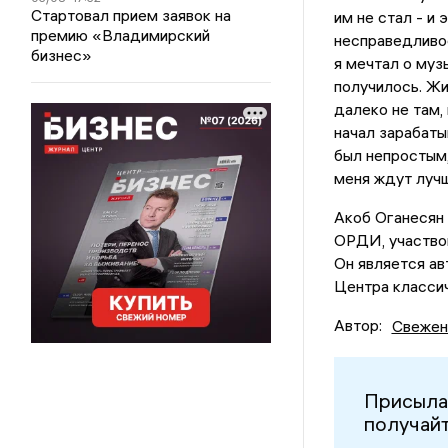
Стартовал прием заявок на
им не стал - и
премию «Владимирский
несправедливо
бизнес»
я мечтал о муз
получилось. Жи
далеко не там,
начал зарабаты
был непростым,
меня ждут лучш
Акоб Оганесян 
ОРДИ, участвов
Он является а
Центра класси
Автор:
Свежен
Присыла
получайт