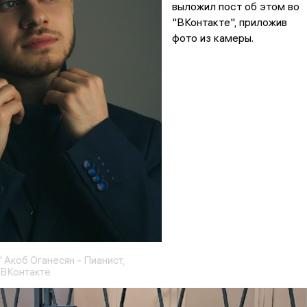
выложил пост об этом во
"ВКонтакте", приложив
фото из камеры.
Акоб Оганесян - Пианист,
 ВКонтакте