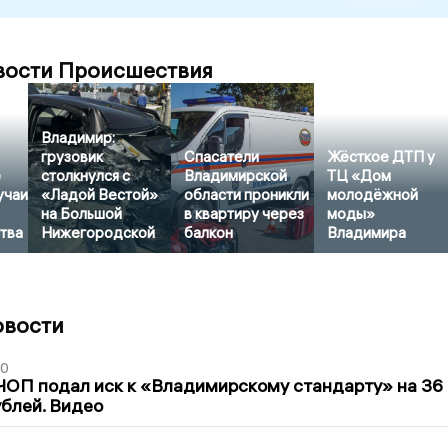
вости Происшествия
Владимир:
грузовик
Спасатели
Жёсткое ДТП у
е
столкнулся с
Владимирской
ТЦ «Дом
учаи
«Ладой Вестой»
области проникли
молодёжной
на Большой
в квартиру через
моды»
тва
Нижегородской
балкон
Владимира
овости
30
ЧОП подал иск к «Владимирскому стандарту» на 36
блей. Видео