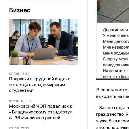
Бизнес
05/08
13:32
Поправки в трудовой кодекс:
чего ждать владимирским
В своём посте а
студентам?
выходить на св
05/08
08:30
Московский ЧОП подал иск к
- За все годы, 
«Владимирскому стандарту»
гражданство. Я
на 36 миллионов рублей
я уже был взро
законопослушны
03/08
17:32