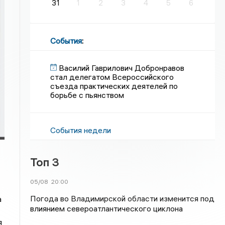
31
1
2
3
4
5
6
События
:
Василий Гаврилович Добронравов
стал делегатом Всероссийского
съезда практических деятелей по
борьбе с пьянством
События недели
Топ 3
05/08
20:00
Погода во Владимирской области изменится под
а
влиянием североатлантического циклона
я