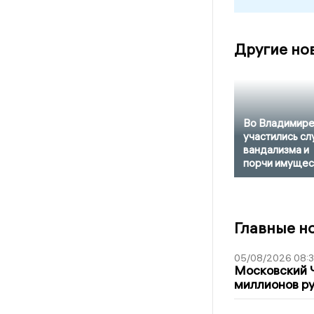
Другие но
Во Владимир
участились сл
вандализма и
порчи имущес
Главные н
05/08/2026 08:
Московский 
миллионов ру