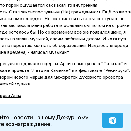
 это порой ощущается как какая‑то внутренняя
сть. Стал законопослушным (Не) гражданином. Ещё со школ
ыкальном колледже. Но, сколько ни пытался, поступить не
знь заставила меня работать официантом, потом на стройке
 где хотелось бы. Но со временем всё же появился шанс, я
вать на жизнь музыкой, своим любимым делом. И хотя путь
 я не перестаю мечтать об образовании. Надеюсь, впереди
ие времена, - написал музыкант.
регулярно давал концерты. Артист выступал в "Палатах" и
ал в проекте "Лето на Каменке" и в фестивале "Реки-руки".
втором нового марша для мажореток духовного оркестра
ческой музыки.
цева Анна
йте новости нашему Дежурному –
е вознаграждение!