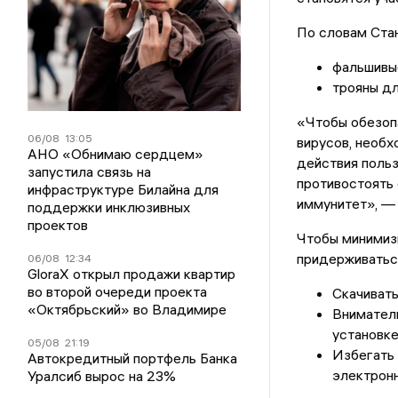
По словам Стан
фальшивы
трояны дл
«Чтобы обезоп
06/08
13:05
вирусов, необх
АНО «Обнимаю сердцем»
действия поль
запустила связь на
противостоять
инфраструктуре Билайна для
иммунитет», — 
поддержки инклюзивных
проектов
Чтобы минимиз
придерживатьс
06/08
12:34
GloraX открыл продажи квартир
во второй очереди проекта
Скачивать
«Октябрьский» во Владимире
Вниматель
установке
05/08
21:19
Избегать 
Автокредитный портфель Банка
электрон
Уралсиб вырос на 23%