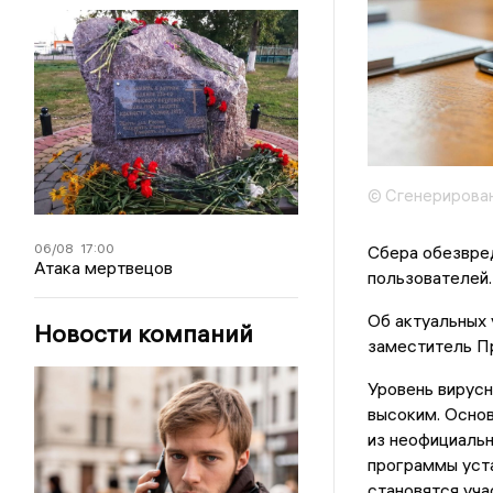
© Сгенерирова
06/08
17:00
Сбера обезвре
Атака мертвецов
пользователей.
Об актуальных 
Новости компаний
заместитель П
Уровень вирусн
высоким. Осно
из неофициальн
программы уста
становятся уча