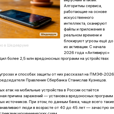
Алгоритмы сервиса,
работающие на основе
искусственного
интеллекта, сканируют
файлы и приложения в
реальном времени и
блокируют угрозы ещё до
но в Шедевруме
их активации. С начала
2026 года «Антивирус»
дил более 2,5 млн вредоносных программ на устройствах
угрозах и способах защиты от них рассказал на ПМЭФ‑2026
редседателя Правления Сбербанка Станислав Кузнецов.
ых атак на мобильные устройства в России остаётся
вная причина заражений — установка вредоносных программ
ых источников. При этом, по данным банка, чаще всего такие
навливают люди в возрасте от 40 до 45 лет — зачастую о
стниками мошеннических схем.