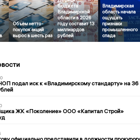
бюджета
Владимирская
Владимирской
область начала
области в 2026
ощущать
Объём нетто-
году составит 13
признаки
покупок акций
миллиардов
промышленного
в
вырос в шесть раз
рублей
спада
овости
30
ЧОП подал иск к «Владимирскому стандарту» на 36
ублей
0
йщика ЖК «Поколение» ООО «Капитал Строй»
уд
6
ову официально представили в должности прокурор