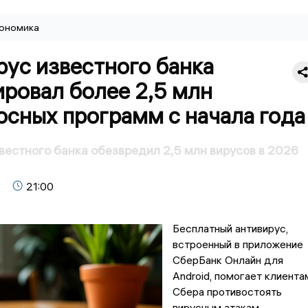
ономика
рус известного банка
ровал более 2,5 млн
осных программ с начала года
вестного банка обезвредил 2,5 млн вирусов в 2026
21:00
Бесплатный антивирус,
встроенный в приложение
СберБанк Онлайн для
Android, помогает клиента
Сбера противостоять
вирусным атакам.