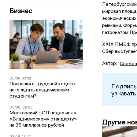
Петербургский
Бизнес
мировая площад
экономических
рынками. Форум
патронатом Пр
XXIX ПМЭФ прох
Сбер выступае
Автор:
Свежен
05/08
13:32
Поправки в трудовой кодекс:
Подписы
чего ждать владимирским
узнавать
студентам?
05/08
08:30
Московский ЧОП подал иск к
«Владимирскому стандарту»
Другие но
на 36 миллионов рублей
03/08
17:32