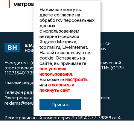
метров
Нажимая кнопку вы
даете согласие на
обработку персональных
данных
с использованием
интернет-сервиса
Яндекс.Метрика,
2017 © NEWSVLADIMIR.RU | СИ
ВЛАДИМИРСКИЕ
top.mail.ru, LiveInternet.
«Информационное агентство
НОВОСТИ
На сайте используются
Владимирские новости»
cookie. Оставаясь на
Учредитель (соучредители): Общество с ограниченной
сайте, вы принимаете
ответственностью «РЕГИОНАЛЬНЫЕ НОВОСТИ» (ОГРН
все условия
1107154017354)
использования.
Вы можете
настроить
Главный редактор: Мазов С. А.
или
отклонить и
покинуть сайт
8 (4922) 666916
Телефон редакции:
info@newsvladimir.ru
Электронная почта редакции:
,
reklama@newsvladimir.ru
Принять
Регистрационный номер: серия Эл № ФС77-78858 от 4
августа 2020 г. согласно выписке из реестра
зарегистрированных средств массовой информации
выдана Федеральной службой по надзору в сфере связи,