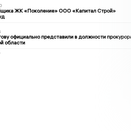
0
йщика ЖК «Поколение» ООО «Капитал Строй»
уд
6
ову официально представили в должности прокурор
й области
2