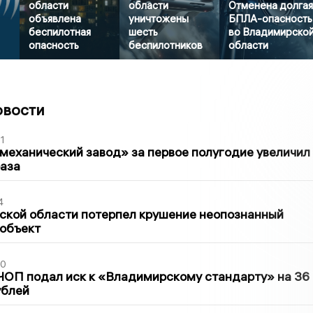
области
области
Отменена долга
объявлена
уничтожены
БПЛА-опасность
беспилотная
шесть
во Владимирско
опасность
беспилотников
области
овости
1
механический завод» за первое полугодие увеличил
раза
4
ской области потерпел крушение неопознанный
 объект
30
ЧОП подал иск к «Владимирскому стандарту» на 36
ублей