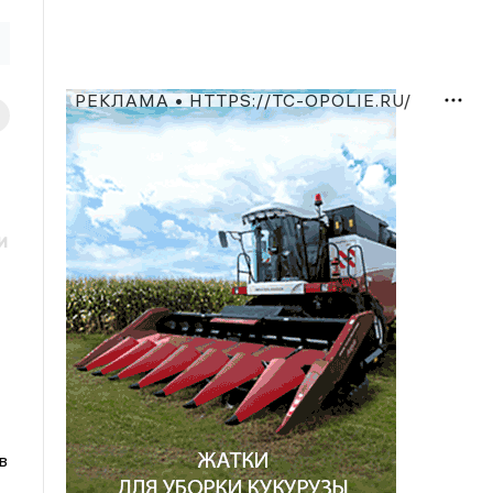
РЕКЛАМА • HTTPS://TC-OPOLIE.RU/
и
в