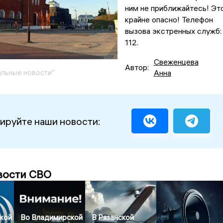
ним не приближайтесь! Эт
крайне опасно! Телефон
вызова экстренных служб:
112.
Свеженцева
Автор:
льные новости"
Анна
ируйте наши новости:
вости СВО
кой
Во Владимирской
В Рязанской