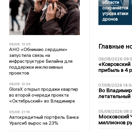
области
сохраняется
угроза атаки
дронов
06/08
13:05
Главные н
АНО «Обнимаю сердцем»
запустила связь на
08/08/2026 09:0
инфраструктуре Билайна для
«Ковровский 
поддержки инклюзивных
прибыль в 4 
проектов
06/08
12:34
07/08/2026 14:3
GloraX открыл продажи квартир
Во Владимир
во второй очереди проекта
летательный
«Октябрьский» во Владимире
05/08/2026 08:
05/08
21:19
Московский 
Автокредитный портфель Банка
миллионов р
Уралсиб вырос на 23%