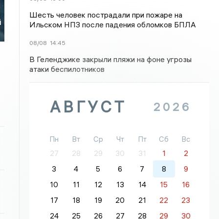
я
Шесть человек пострадали при пожаре на
й
Ильском НПЗ после падения обломков БПЛА
08/08
14:45
В Геленджике закрыли пляжи на фоне угрозы
атаки беспилотников
АВГУСТ
2026
Пн
Вт
Ср
Чт
Пт
Сб
Вс
27
28
29
30
31
1
2
3
4
5
6
7
8
9
10
11
12
13
14
15
16
17
18
19
20
21
22
23
24
25
26
27
28
29
30