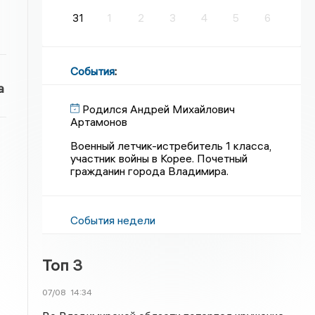
31
1
2
3
4
5
6
События
:
а
Родился Андрей Михайлович
Артамонов
Военный летчик-истребитель 1 класса,
участник войны в Корее. Почетный
гражданин города Владимира.
События недели
Топ 3
07/08
14:34