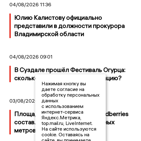
04/08/2026 11:36
Юлию Калистову официально
представили в должности прокурора
Владимирской области
04/08/2026 09:01
В Суздале прошёл Фестиваль Огурца:
сколько потратили на организацию?
Нажимая кнопку вы
даете согласие на
обработку персональных
данных
03/08/2026 14:13
с использованием
интернет-сервиса
Площадь пожара на складе Wildberries
Яндекс.Метрика,
составляет 100 тысяч квадратных
top.mail.ru, LiveInternet.
На сайте используются
метров
cookie. Оставаясь на
сайте, вы принимаете