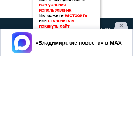
все условия
использования.
Вы можете
настроить
или
отклонить и
покинуть сайт
2017 © NEWSVLADIMIR.RU | СИ
ВЛАДИМИРСКИЕ
«Информационное агентство
НОВОСТИ
Владимирские новости»
Принять
Учредитель (соучредители): Общество с ограниченной
ответственностью «РЕГИОНАЛЬНЫЕ НОВОСТИ» (ОГРН
1107154017354)
Главный редактор: Мазов С. А.
8 (4922) 666916
Телефон редакции:
info@newsvladimir.ru
Электронная почта редакции:
,
reklama@newsvladimir.ru
Регистрационный номер: серия Эл № ФС77-78858 от 4
августа 2020 г. согласно выписке из реестра
зарегистрированных средств массовой информации
выдана Федеральной службой по надзору в сфере связи,
информационных технологий и массовых коммуникаций