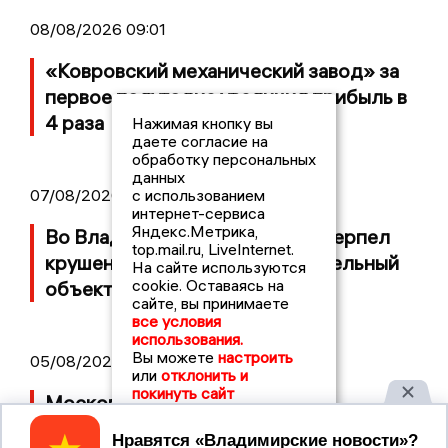
08/08/2026 09:01
«Ковровский механический завод» за
первое полугодие увеличил прибыль в
4 раза
Нажимая кнопку вы
даете согласие на
обработку персональных
данных
07/08/2026 14:34
с использованием
интернет-сервиса
Яндекс.Метрика,
Во Владимирской области потерпел
top.mail.ru, LiveInternet.
крушение неопознанный летательный
На сайте используются
cookie. Оставаясь на
объект
сайте, вы принимаете
все условия
использования.
Вы можете
настроить
05/08/2026 08:30
или
отклонить и
покинуть сайт
Московский ЧОП подал иск к
«Владимирскому стандарту» на 36
Принять