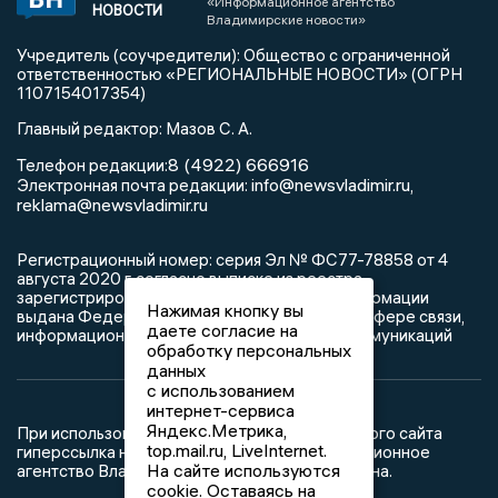
«Информационное агентство
НОВОСТИ
Владимирские новости»
Учредитель (соучредители): Общество с ограниченной
ответственностью «РЕГИОНАЛЬНЫЕ НОВОСТИ» (ОГРН
1107154017354)
Главный редактор: Мазов С. А.
8 (4922) 666916
Телефон редакции:
info@newsvladimir.ru
Электронная почта редакции:
,
reklama@newsvladimir.ru
Регистрационный номер: серия Эл № ФС77-78858 от 4
августа 2020 г. согласно выписке из реестра
зарегистрированных средств массовой информации
Нажимая кнопку вы
выдана Федеральной службой по надзору в сфере связи,
даете согласие на
информационных технологий и массовых коммуникаций
обработку персональных
данных
с использованием
интернет-сервиса
Яндекс.Метрика,
При использовании любого материала с данного сайта
top.mail.ru, LiveInternet.
гиперссылка на Сетевое издание «Информационное
На сайте используются
агентство Владимирские новости» обязательна.
cookie. Оставаясь на