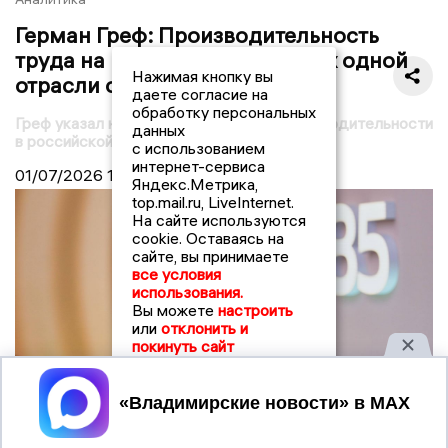
Герман Греф: Производительность
труда на разных предприятиях одной
Нажимая кнопку вы
отрасли отличается в пять раз
даете согласие на
обработку персональных
Греф указал на пятикратный разрыв производительности
данных
в российской экономике
с использованием
интернет-сервиса
01/07/2026
18:43
Яндекс.Метрика,
top.mail.ru, LiveInternet.
На сайте используются
cookie. Оставаясь на
сайте, вы принимаете
все условия
использования.
Вы можете
настроить
или
отклонить и
покинуть сайт
Принять