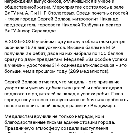
награждения выпускников, отличившихся в учёбе и
общественной жизни. Мероприятие состоялось в зале
ВлГУ им. А. Г. и Н. Г. Столетовых. Среди почётных гостей
- глава города Сергей Волков, митрополит Никандр,
председатель горсовета Николай Толбухин и ректор
ВлГУ Анзор Саралидзе.
В 2025-2026 учебном году школу в областном центре
окончили 1579 выпускников. Высшие баллы на ЕГЭ
получили 29 ребят, двое из них набрали по 100 баллов
сразу по двум предметам. Медалей «За особые успехи
в учении» удостоены 314 одиннадцатиклассников - это
больше, чем в прошлом году (289 медалистов).
Сергей Волков отметил, что медаль - это признание
упорства и умения добиваться целей, и поблагодарил
педагогов и родителей за вклад в успехи ребят. Глава
города напутствовал выпускников не бояться пробовать
новое и вносить свой вклад в развитие Владимира.
Медалистам вручили не только награды, но и
благодарственные письма администрации города.
Праздничную атмосферу создали выступления