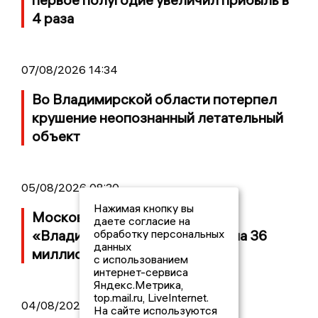
4 раза
07/08/2026 14:34
Во Владимирской области потерпел
крушение неопознанный летательный
объект
05/08/2026 08:30
Нажимая кнопку вы
Московский ЧОП подал иск к
даете согласие на
«Владимирскому стандарту» на 36
обработку персональных
данных
миллионов рублей
с использованием
интернет-сервиса
Яндекс.Метрика,
top.mail.ru, LiveInternet.
04/08/2026 15:40
На сайте используются