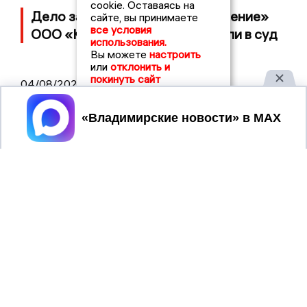
cookie. Оставаясь на
Дело застройщика ЖК «Поколение»
сайте, вы принимаете
все условия
ООО «Капитал Строй» передали в суд
использования.
Вы можете
настроить
или
отклонить и
покинуть сайт
04/08/2026 11:36
Юлию Калистову официально
Принять
представили в должности прокурора
Владимирской области
2017 © NEWSVLADIMIR.RU | СИ
ВЛАДИМИРСКИЕ
«Информационное агентство
НОВОСТИ
Владимирские новости»
Учредитель (соучредители): Общество с ограниченной
ответственностью «РЕГИОНАЛЬНЫЕ НОВОСТИ» (ОГРН
1107154017354)