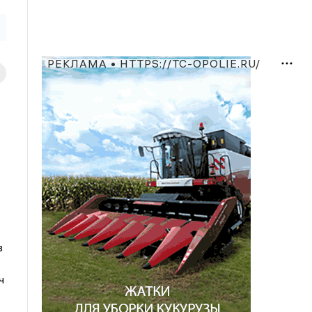
РЕКЛАМА • HTTPS://TC-OPOLIE.RU/
в
ч