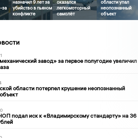
назначил 9 лет за
оказался
области упал
-за
убийство в пьяном
легкомоторный
неопознанный
конфликте
самолёт
объект
овости
1
механический завод» за первое полугодие увеличил
раза
4
ской области потерпел крушение неопознанный
 объект
30
ЧОП подал иск к «Владимирскому стандарту» на 36
ублей
0