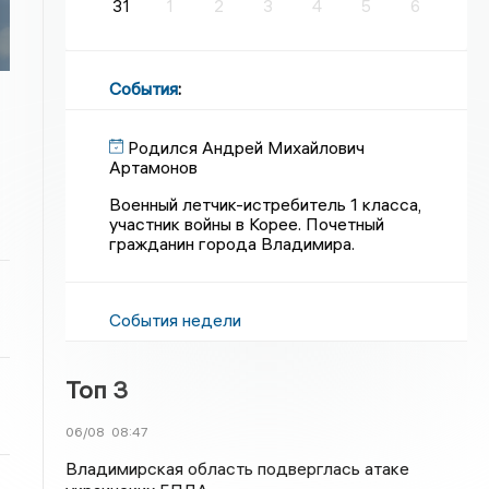
31
1
2
3
4
5
6
События
:
Родился Андрей Михайлович
Артамонов
Военный летчик-истребитель 1 класса,
участник войны в Корее. Почетный
гражданин города Владимира.
События недели
Топ 3
06/08
08:47
Владимирская область подверглась атаке