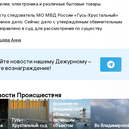
лия, электроника и различные бытовые товары.
кту следователь МО МВД России «Гусь‑Хрустальный»
овное дело. Сейчас дело с утверждённым обвинительным
правлено в суд для рассмотрения по существу.
цева Анна
йте новости нашему Дежурному –
е вознаграждение!
вости Происшествия
Потерпевшим
крушение во
Владимирской
области
Гусь-
летающим
ья
Хрустальный: суд
объектом
Во Владимирско