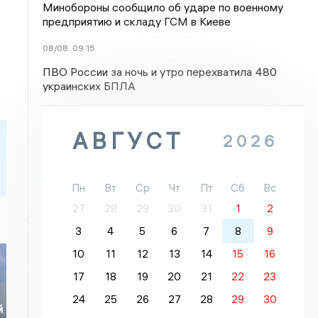
Минобороны сообщило об ударе по военному
предприятию и складу ГСМ в Киеве
08/08
09:15
ПВО России за ночь и утро перехватила 480
украинских БПЛА
АВГУСТ
2026
Пн
Вт
Ср
Чт
Пт
Сб
Вс
27
28
29
30
31
1
2
3
4
5
6
7
8
9
10
11
12
13
14
15
16
17
18
19
20
21
22
23
24
25
26
27
28
29
30
й