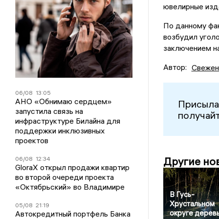
ювелирные изде
По данному фа
возбудил угол
заключением на
Автор:
Свежен
06/08
13:05
АНО «Обнимаю сердцем»
Присыла
запустила связь на
получайт
инфраструктуре Билайна для
поддержки инклюзивных
проектов
Другие но
06/08
12:34
GloraX открыл продажи квартир
во второй очереди проекта
«Октябрьский» во Владимире
В Гусь-
Хрустальном
05/08
21:19
округе дерев
Автокредитный портфель Банка