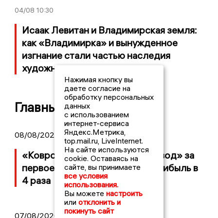
04/08
10:30
Исаак Левитан и Владимирская земля:
как «Владимирка» и вынужденное
изгнание стали частью наследия
художника
Нажимая кнопку вы
даете согласие на
обработку персональных
Главные новости
данных
с использованием
интернет-сервиса
Яндекс.Метрика,
08/08/2026 09:01
top.mail.ru, LiveInternet.
На сайте используются
«Ковровский механический завод» за
cookie. Оставаясь на
первое полугодие увеличил прибыль в
сайте, вы принимаете
все условия
4 раза
использования.
Вы можете
настроить
или
отклонить и
покинуть сайт
07/08/2026 14:34