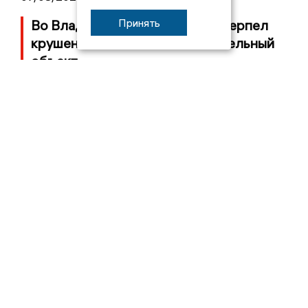
Принять
Во Владимирской области потерпел
крушение неопознанный летательный
объект
05/08/2026 08:30
Московский ЧОП подал иск к
«Владимирскому стандарту» на 36
миллионов рублей
04/08/2026 15:40
Дело застройщика ЖК «Поколение»
ООО «Капитал Строй» передали в суд