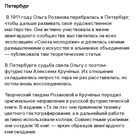
Петербург
В 1911 году Ольга Розанова перебралась в Петербург,
чтобы дальше развивать своё художественное
мастерство. Она активно участвовала в жизни
авангардного сообщества: выставлялась на всех
экспозициях «Союза молодёжи» и делилась своими
размышлениями о искусстве в альманахе объединения
— публиковала там теоретические статьи.
В Петербурге судьба свела Ольгу с поэтом-
футуристом Алексеем Кручёных. Их отношения
складывались непросто: пара не раз расставалась, но
потом вновь воссоединялась.
Творческий тандем Розановой и Кручёных породил
оригинальное направление в русской футуристической
книге. В издании «Тэ ли лэ» они применили технику
цветного гектографирования, а в дальнейшей работе
активно использовали коллаж. Совместными усилиями
они создали 18 книг — ярких образцов авангардного
книгоиздания.