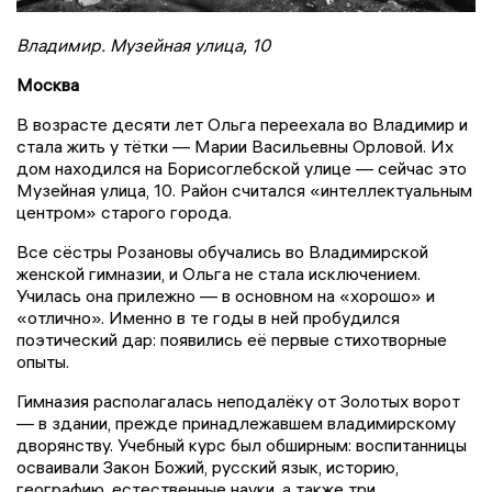
Владимир. Музейная улица, 10
Москва
В возрасте десяти лет Ольга переехала во Владимир и
стала жить у тётки — Марии Васильевны Орловой. Их
дом находился на Борисоглебской улице — сейчас это
Музейная улица, 10. Район считался «интеллектуальным
центром» старого города.
Все сёстры Розановы обучались во Владимирской
женской гимназии, и Ольга не стала исключением.
Училась она прилежно — в основном на «хорошо» и
«отлично». Именно в те годы в ней пробудился
поэтический дар: появились её первые стихотворные
опыты.
Гимназия располагалась неподалёку от Золотых ворот
— в здании, прежде принадлежавшем владимирскому
дворянству. Учебный курс был обширным: воспитанницы
осваивали Закон Божий, русский язык, историю,
географию, естественные науки, а также три