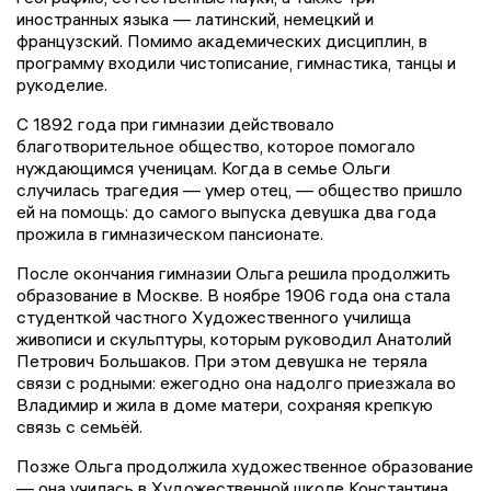
иностранных языка — латинский, немецкий и
французский. Помимо академических дисциплин, в
программу входили чистописание, гимнастика, танцы и
рукоделие.
С 1892 года при гимназии действовало
благотворительное общество, которое помогало
нуждающимся ученицам. Когда в семье Ольги
случилась трагедия — умер отец, — общество пришло
ей на помощь: до самого выпуска девушка два года
прожила в гимназическом пансионате.
После окончания гимназии Ольга решила продолжить
образование в Москве. В ноябре 1906 года она стала
студенткой частного Художественного училища
живописи и скульптуры, которым руководил Анатолий
Петрович Большаков. При этом девушка не теряла
связи с родными: ежегодно она надолго приезжала во
Владимир и жила в доме матери, сохраняя крепкую
связь с семьёй.
Позже Ольга продолжила художественное образование
— она училась в Художественной школе Константина