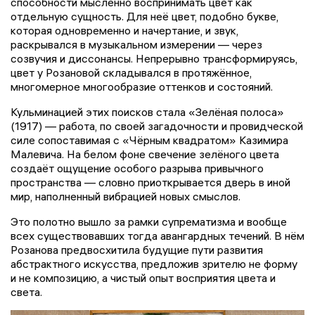
способности мысленно воспринимать цвет как
отдельную сущность. Для неё цвет, подобно букве,
которая одновременно и начертание, и звук,
раскрывался в музыкальном измерении — через
созвучия и диссонансы. Непрерывно трансформируясь,
цвет у Розановой складывался в протяжённое,
многомерное многообразие оттенков и состояний.
Кульминацией этих поисков стала «Зелёная полоса»
(1917) — работа, по своей загадочности и провидческой
силе сопоставимая с «Чёрным квадратом» Казимира
Малевича. На белом фоне свечение зелёного цвета
создаёт ощущение особого разрыва привычного
пространства — словно приоткрывается дверь в иной
мир, наполненный вибрацией новых смыслов.
Это полотно вышло за рамки супрематизма и вообще
всех существовавших тогда авангардных течений. В нём
Розанова предвосхитила будущие пути развития
абстрактного искусства, предложив зрителю не форму
и не композицию, а чистый опыт восприятия цвета и
света.