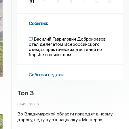
31
1
2
3
4
5
6
События
:
Василий Гаврилович Добронравов
стал делегатом Всероссийского
съезда практических деятелей по
борьбе с пьянством
События недели
Топ 3
04/08
23:00
Во Владимирской области приводят в норму
дорогу, ведущую к нацпарку «Мещёра»