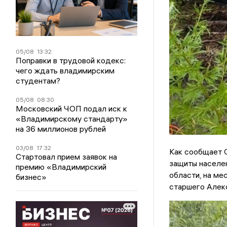
05/08
13:32
Поправки в трудовой кодекс:
чего ждать владимирским
студентам?
05/08
08:30
Московский ЧОП подал иск к
«Владимирскому стандарту»
на 36 миллионов рублей
03/08
17:32
Как сообщает 
Стартовал прием заявок на
защиты населен
премию «Владимирский
области, на ме
бизнес»
старшего Алекс