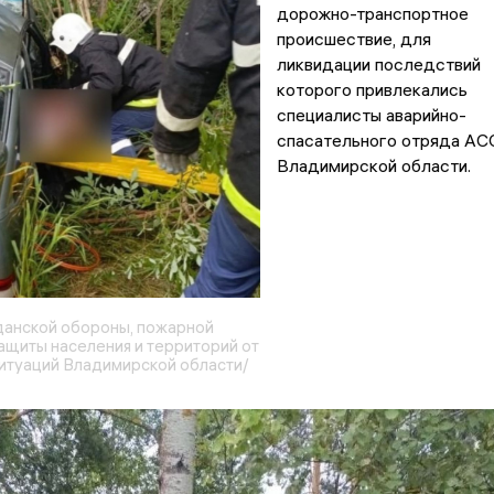
дорожно-транспортное
происшествие, для
ликвидации последствий
которого привлекались
специалисты аварийно-
спасательного отряда АС
Владимирской области.
анской обороны, пожарной
ащиты населения и территорий от
итуаций Владимирской области/