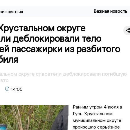
Важная новость
оисшествия
Хрустальном округе
ели деблокировали тело
ей пассажирки из разбитого
биля
альном округе спасатели деблокировали погибшую
авто
14:00
Ранним утром 4 июля в
Гусь-Хрустальном
муниципальном округе
произошло серьёзное