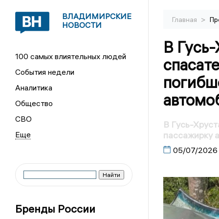
ВЛАДИМИРСКИЕ
>
Главная
Пр
НОВОСТИ
В Гусь-
100 самых влиятельных людей
спасат
События недели
погибш
Аналитика
автомо
Общество
СВО
В Гусь-Хруст
пассажирку 
05/07/2026
Бренды России