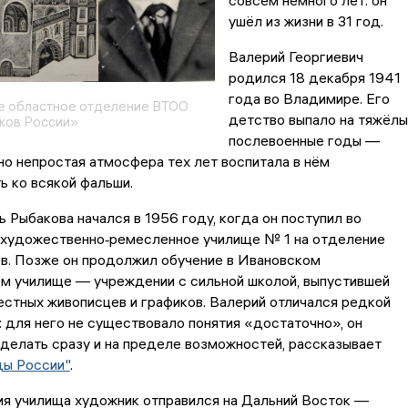
совсем немного лет: он
ушёл из жизни в 31 год.
Валерий Георгиевич
родился 18 декабря 1941
года во Владимире. Его
е областное отделение ВТОО
детство выпало на тяжёл
ков России»
послевоенные годы —
но непростая атмосфера тех лет воспитала в нём
 ко всякой фальши.
ь Рыбакова начался в 1956 году, когда он поступил во
художественно‑ремесленное училище № 1 на отделение
в. Позже он продолжил обучение в Ивановском
м училище — учреждении с сильной школой, выпустившей
стных живописцев и графиков. Валерий отличался редкой
 для него не существовало понятия «достаточно», он
делать сразу и на пределе возможностей, рассказывает
ды России"
.
ия училища художник отправился на Дальний Восток —