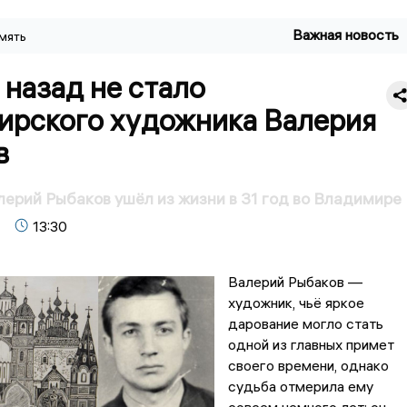
Важная новость
мять
 назад не стало
ирского художника Валерия
в
ерий Рыбаков ушёл из жизни в 31 год во Владимире
13:30
Валерий Рыбаков —
художник, чьё яркое
дарование могло стать
одной из главных примет
своего времени, однако
судьба отмерила ему