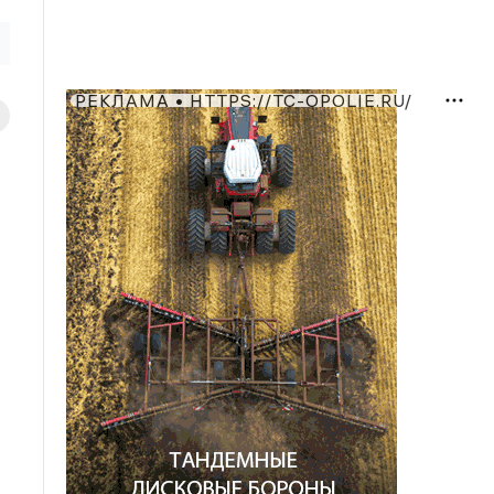
РЕКЛАМА • HTTPS://TC-OPOLIE.RU/