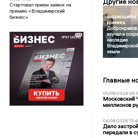
Другие но
Стартовал прием заявок на
премию «Владимирский
Выдающийся
бизнес»
краевед
Добронравов
изучал и сохр
наследие
Владимирско
земли
Главные н
05/08/2026 08:
Московский 
миллионов р
04/08/2026 15:4
Дело застро
передали в с