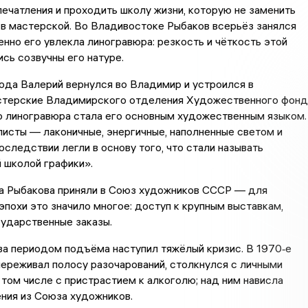
печатления и проходить школу жизни, которую не заменить
в мастерской. Во Владивостоке Рыбаков всерьёз занялся
енно его увлекла линогравюра: резкость и чёткость этой
ись созвучны его натуре.
ода Валерий вернулся во Владимир и устроился в
стерские Владимирского отделения Художественного фонд
о линогравюра стала его основным художественным языком.
исты — лаконичные, энергичные, наполненные светом и
следствии легли в основу того, что стали называть
 школой графики».
да Рыбакова приняли в Союз художников СССР — для
эпохи это значило многое: доступ к крупным выставкам,
сударственные заказы.
а периодом подъёма наступил тяжёлый кризис. В 1970‑е
ереживал полосу разочарований, столкнулся с личными
 том числе с пристрастием к алкоголю; над ним нависла
ния из Союза художников.