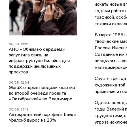
искать новые в
годами работы 
графикой, особ
техники оказал
В марте 1965 г
творческие ма
06/08
13:05
России. Именн
АНО «Обнимаю сердцем»
Созданные им л
запустила связь на
инфраструктуре Билайна для
воздухом — впо
поддержки инклюзивных
«владимирской
проектов
Спустя три го
06/08
12:34
художника той 
GloraX открыл продажи квартир
признание и го
во второй очереди проекта
«Октябрьский» во Владимире
Однако вслед з
годы Валерий п
05/08
21:19
Автокредитный портфель Банка
трудностями, в
Уралсиб вырос на 23%
угроза исключе