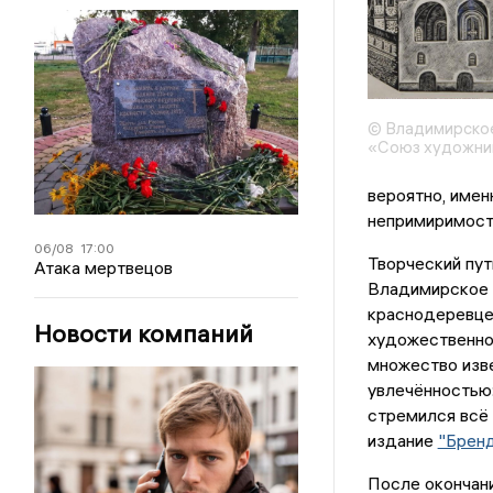
© Владимирско
«Союз художни
вероятно, имен
непримиримость
06/08
17:00
Творческий пут
Атака мертвецов
Владимирское 
краснодеревце
Новости компаний
художественно
множество изве
увлечённостью:
стремился всё 
издание
"Брен
После окончан