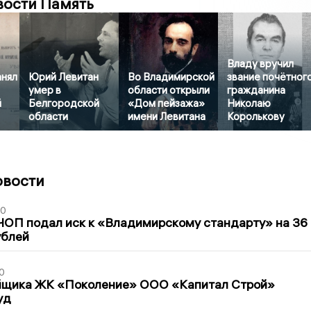
вости Память
Владу вручил
анял
Юрий Левитан
Во Владимирской
звание почётног
умер в
области открыли
гражданина
й
Белгородской
«Дом пейзажа»
Николаю
области
имени Левитана
Королькову
овости
30
ЧОП подал иск к «Владимирскому стандарту» на 36
ублей
0
йщика ЖК «Поколение» ООО «Капитал Строй»
уд