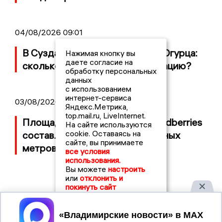
04/08/2026 09:01
В Суздале прошёл Фестиваль Огурца:
Нажимая кнопку вы
даете согласие на
сколько потратили на организацию?
обработку персональных
данных
с использованием
интернет-сервиса
03/08/2026 14:13
Яндекс.Метрика,
top.mail.ru, LiveInternet.
Площадь пожара на складе Wildberries
На сайте используются
cookie. Оставаясь на
составляет 100 тысяч квадратных
сайте, вы принимаете
метров
все условия
использования.
Вы можете
настроить
или
отклонить и
покинуть сайт
Принять
2017 © NEWSVLADIMIR.RU | СИ
ВЛАДИМИРСКИЕ
«Информационное агентство