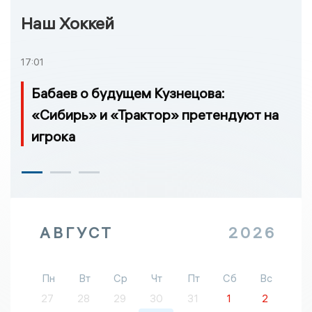
Наш Хоккей
17:01
Бабаев о будущем Кузнецова:
«Сибирь» и «Трактор» претендуют на
игрока
АВГУСТ
2026
Пн
Вт
Ср
Чт
Пт
Сб
Вс
27
28
29
30
31
1
2