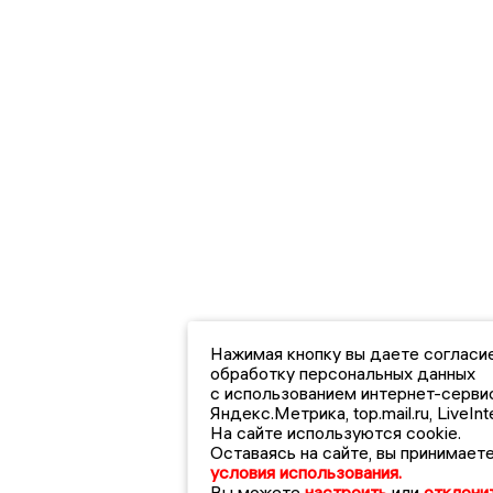
Нажимая кнопку вы даете согласие
обработку персональных данных
с использованием интернет-серви
Яндекс.Метрика, top.mail.ru, LiveInte
На сайте используются cookie.
Оставаясь на сайте, вы принимает
условия использования.
Вы можете
настроить
или
отклонит