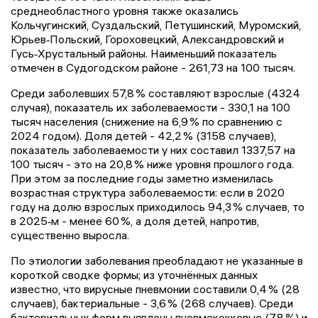
среднеобластного уровня также оказались
Кольчугинский, Суздальский, Петушинский, Муромский,
Юрьев‑Польский, Гороховецкий, Александровский и
Гусь‑Хрустальный районы. Наименьший показатель
отмечен в Судогодском районе - 261,73 на 100 тысяч.
Среди заболевших 57,8 % составляют взрослые (4324
случая), показатель их заболеваемости - 330,1 на 100
тысяч населения (снижение на 6,9 % по сравнению с
2024 годом). Доля детей - 42,2 % (3158 случаев),
показатель заболеваемости у них составил 1337,57 на
100 тысяч - это на 20,8 % ниже уровня прошлого года.
При этом за последние годы заметно изменилась
возрастная структура заболеваемости: если в 2020
году на долю взрослых приходилось 94,3 % случаев, то
в 2025‑м - менее 60 %, а доля детей, напротив,
существенно выросла.
По этиологии заболевания преобладают не указанные в
короткой сводке формы; из уточнённых данных
известно, что вирусные пневмонии составили 0,4 % (28
случаев), бактериальные - 3,6 % (268 случаев). Среди
бактериальных форм выявлены пневмококковые (7,8 %) и