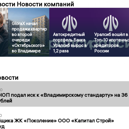
вости Новости компаний
GloraX начал
продажи квартир
во второй
Автокредитный
Уралсиб вошёл в
очереди
портфель Банка
Топ-10 ипотечны
«Октябрьского»
Уралсиб вырос в
кредиторов
во Владимире
1,2 раза
России
овости
30
ЧОП подал иск к «Владимирскому стандарту» на 36
ублей
0
йщика ЖК «Поколение» ООО «Капитал Строй»
уд