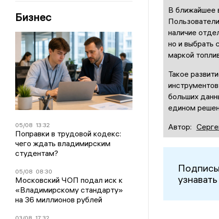
В ближайшее 
Бизнес
Пользователи
наличие отдел
но и выбрать
маркой топлив
Такое развит
инструментов
больших данны
едином решен
05/08
13:32
Автор:
Серге
Поправки в трудовой кодекс:
чего ждать владимирским
студентам?
Подписы
05/08
08:30
узнавать
Московский ЧОП подал иск к
«Владимирскому стандарту»
на 36 миллионов рублей
03/08
17:32