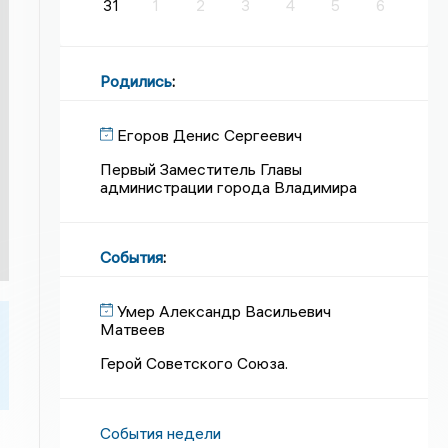
31
1
2
3
4
5
6
Родились
:
Егоров Денис Сергеевич
Первый Заместитель Главы
администрации города Владимира
События
:
Умер Александр Васильевич
Матвеев
Герой Советского Союза.
События недели