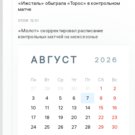
«Ижсталь» обыграла «Торос» в контрольном
матче
07/08
12:01
«Молот» скорректировал расписание
контрольных матчей на межсезонье
АВГУСТ
2026
Пн
Вт
Ср
Чт
Пт
Сб
Вс
27
28
29
30
31
1
2
3
4
5
6
7
8
9
10
11
12
13
14
15
16
17
18
19
20
21
22
23
24
25
26
27
28
29
30