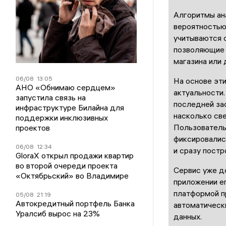
Алгоритмы ан
вероятностью 
учитываются с
позволяющие о
магазина или 
06/08
13:05
На основе эти
АНО «Обнимаю сердцем»
актуальности
запустила связь на
последней за
инфраструктуре Билайна для
насколько св
поддержки инклюзивных
Пользователь
проектов
фиксировалис
06/08
12:34
и сразу постр
GloraX открыл продажи квартир
во второй очереди проекта
Сервис уже д
«Октябрьский» во Владимире
приложении е
платформой п
05/08
21:19
Автокредитный портфель Банка
автоматическ
Уралсиб вырос на 23%
данных.