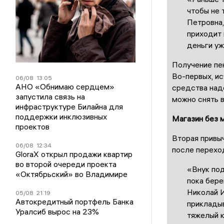
чтобы не 
Петровна,
приходит 
деньги уж
Получение пен
Во-первых, ис
06/08
13:05
АНО «Обнимаю сердцем»
средства наде
запустила связь на
можно снять 
инфраструктуре Билайна для
поддержки инклюзивных
Магазин без 
проектов
Вторая привы
06/08
12:34
после переход
GloraX открыл продажи квартир
во второй очереди проекта
«Внук под
«Октябрьский» во Владимире
пока бере
Николай И
05/08
21:19
Автокредитный портфель Банка
прикладыв
Уралсиб вырос на 23%
тяжелый к