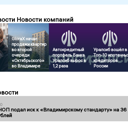
вости Новости компаний
GloraX начал
продажи квартир
во второй
Автокредитный
Уралсиб вошёл в
очереди
портфель Банка
Топ-10 ипотечны
«Октябрьского»
Уралсиб вырос в
кредиторов
во Владимире
1,2 раза
России
овости
30
ЧОП подал иск к «Владимирскому стандарту» на 36
ублей