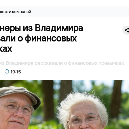
вости компаний
неры из Владимира
зали о финансовых
ках
из Владимира рассказали о финансовых привычках
19:15