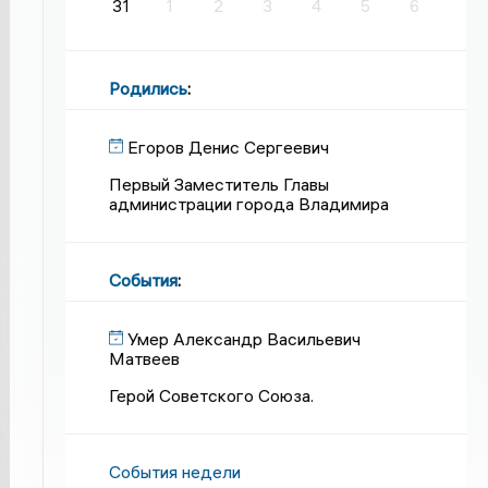
31
1
2
3
4
5
6
Родились
:
Егоров Денис Сергеевич
Первый Заместитель Главы
администрации города Владимира
События
:
Умер Александр Васильевич
Матвеев
Герой Советского Союза.
События недели