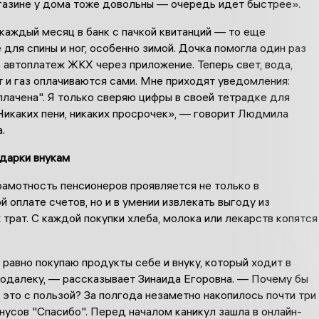
газине у дома тоже довольны — очередь идет быстрее».
аждый месяц в банк с пачкой квитанций — то еще
 для спины и ног, особенно зимой. Дочка помогла один раз
 автоплатеж ЖКХ через приложение. Теперь свет, вода,
 и газ оплачиваются сами. Мне приходят уведомления:
плачена". Я только сверяю цифры в своей тетрадке для
Никаких пени, никаких просрочек», — говорит Людмила
.
одарки внукам
рамотность пенсионеров проявляется не только в
 оплате счетов, но и в умении извлекать выгоду из
трат. С каждой покупки хлеба, молока или лекарств копятся
 равно покупаю продукты себе и внуку, который ходит в
одалеку, — рассказывает Зинаида Егоровна. — Почему бы
 это с пользой? За полгода незаметно накопилось почти три
нусов "Спасибо". Перед началом каникул зашла в онлайн-