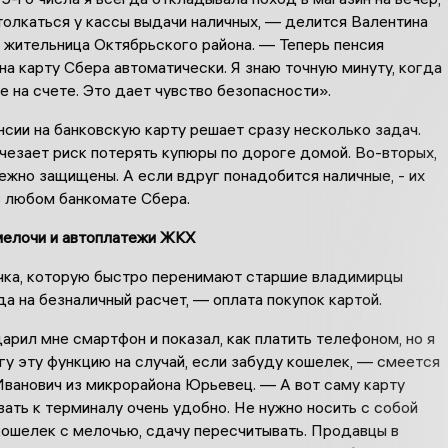
толкаться у кассы выдачи наличных, — делится Валентина
 жительница Октябрьского района. — Теперь пенсия
на карту Сбера автоматически. Я знаю точную минуту, когда
е на счете. Это дает чувство безопасности».
сии на банковскую карту решает сразу несколько задач.
чезает риск потерять купюры по дороге домой. Во-вторых,
жно защищены. А если вдруг понадобится наличные, - их
в любом банкомате Сбера.
мелочи и автоплатежи ЖКХ
чка, которую быстро перенимают старшие владимирцы
а на безналичный расчет, — оплата покупок картой.
арил мне смартфон и показал, как платить телефоном, но я
гу эту функцию на случай, если забуду кошелек, — смеется
ванович из микрорайона Юрьевец. — А вот саму карту
ать к терминалу очень удобно. Не нужно носить с собой
ошелек с мелочью, сдачу пересчитывать. Продавцы в