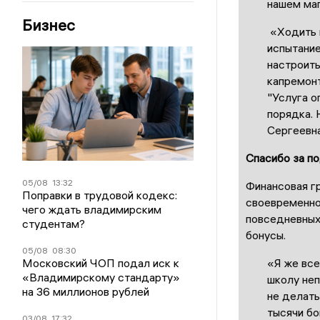
нашем ма
Бизнес
«Ходить к
испытание
настроить
капремонт
"Услуга о
порядка. 
Сергеевна
Спасибо за п
05/08
13:32
Финансовая г
Поправки в трудовой кодекс:
своевременной
чего ждать владимирским
повседневных 
студентам?
бонусы.
05/08
08:30
Московский ЧОП подал иск к
«Я же все
«Владимирскому стандарту»
школу неп
на 36 миллионов рублей
не делать
тысячи бо
03/08
17:32