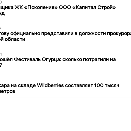
0
йщика ЖК «Поколение» ООО «Капитал Строй»
уд
6
ову официально представили в должности прокурор
й области
1
ошёл Фестиваль Огурца: сколько потратили на
?
3
ра на складе Wildberries составляет 100 тысяч
метров
2