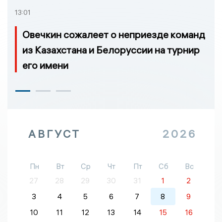
13:01
Овечкин сожалеет о неприезде команд
из Казахстана и Белоруссии на турнир
его имени
АВГУСТ
2026
Пн
Вт
Ср
Чт
Пт
Сб
Вс
27
28
29
30
31
1
2
3
4
5
6
7
8
9
10
11
12
13
14
15
16