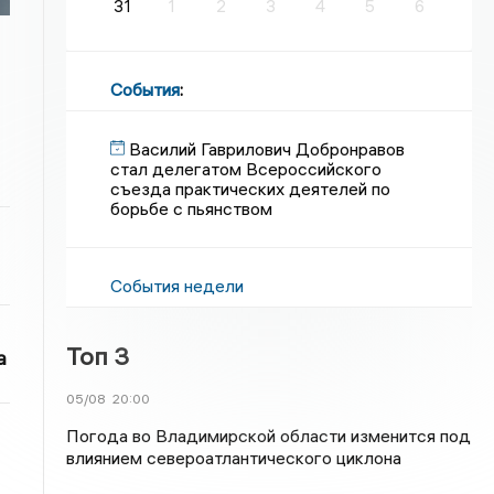
31
1
2
3
4
5
6
События
:
Василий Гаврилович Добронравов
стал делегатом Всероссийского
съезда практических деятелей по
борьбе с пьянством
События недели
Топ 3
а
05/08
20:00
Погода во Владимирской области изменится под
влиянием североатлантического циклона