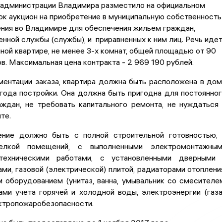
 администрации Владимира разместило на официальном
ок аукцион на приобретение в муниципальную собственность
ния во Владимире для обеспечения жильем граждан,
енной службы (службы), и приравненных к ним лиц. Речь иде
ной квартире, не менее 3-х комнат, общей площадью от 90
ов. Максимальная цена контракта - 2 969 190 рублей.
ментации заказа, квартира должна быть расположена в до
года постройки. Она должна быть пригодна для постоянно
аждан, не требовать капитального ремонта, не нуждаться
те.
ние должно быть с полной строительной готовностью,
елкой помещений, с выполненными электромонтажным
нтехническими работами, с установленными дверными
ми, газовой (электрической) плитой, радиаторами отоплени
 оборудованием (унитаз, ванна, умывальник со смесителе
ами учета горячей и холодной воды, электроэнергии (газа
ктропожаробезопасности.