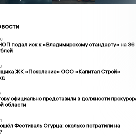
овости
30
ЧОП подал иск к «Владимирскому стандарту» на 36
ублей
0
йщика ЖК «Поколение» ООО «Капитал Строй»
уд
6
ову официально представили в должности прокурор
й области
1
ошёл Фестиваль Огурца: сколько потратили на
?