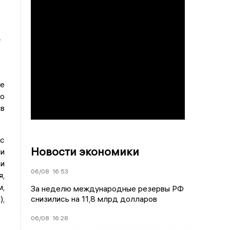
т
ме
го
 в
 с
Новости экономики
и
 и
06/08
16:53
я,
м,
За неделю международные резервы РФ
),
снизились на 11,8 млрд долларов
06/08
16:28