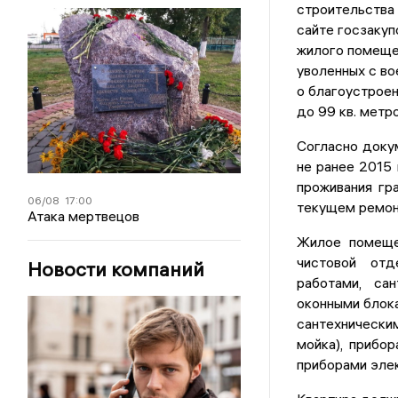
строительства
сайте госзакуп
жилого помеще
уволенных с во
о благоустроен
до 99 кв. метр
Согласно доку
не ранее 2015 
проживания гр
06/08
17:00
текущем ремон
Атака мертвецов
Жилое помеще
чистовой отд
Новости компаний
работами, са
оконными блока
сантехническим
мойка), прибор
приборами эле