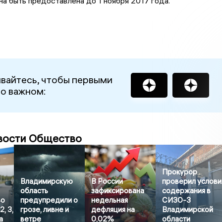
а быть предоставлена до 1 ноября 2017 года.
вайтесь, чтобы первыми
 о важном:
вости Общество
Прокурор
Владимирскую
В России
проверил услови
область
зафиксирована
содержания в
во
предупредили о
недельная
СИЗО-3
, 3,
грозе, ливне и
дефляция на
Владимирской
а
ветре
0,02%
области