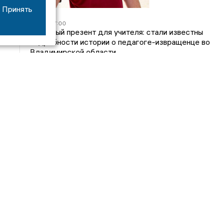
Принять
05/08
17:00
Странный презент для учителя: стали известны
подробности истории о педагоге-извращенце во
Владимирской области
04/08
15:40
Дело застройщика ЖК «Поколение» ООО
«Капитал Строй» передали в суд
24/07
09:01
Обещали - не сделали: детский сад в
ЖК «Отражение» так и не открылся, хотя сроки
давно прошли
14/07
16:05
Владимирский облсуд сократил на один месяц
приговор экс-главе владимирского Минздрава
Янину
Интервью