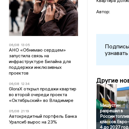
Квартира должн
Автор:
06/08
13:05
Подписы
АНО «Обнимаю сердцем»
узнавать
запустила связь на
инфраструктуре Билайна для
поддержки инклюзивных
проектов
Другие но
06/08
12:34
GloraX открыл продажи квартир
во второй очереди проекта
«Октябрьский» во Владимире
Мишустин
разрешил в
05/08
21:19
Автокредитный портфель Банка
России топли
классов Евро-2
Уралсиб вырос на 23%
4 до 2027 год