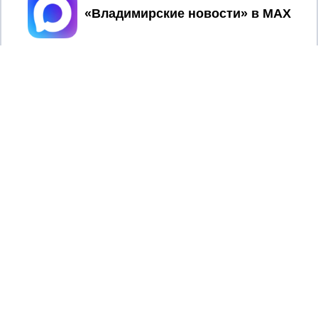
Принять
Главный редактор: Мазов С. А.
8 (4922) 666916
Телефон редакции:
info@newsvladimir.ru
Электронная почта редакции:
,
reklama@newsvladimir.ru
Регистрационный номер: серия Эл № ФС77-78858 от 4
августа 2020 г. согласно выписке из реестра
зарегистрированных средств массовой информации
выдана Федеральной службой по надзору в сфере связи,
информационных технологий и массовых коммуникаций
При использовании любого материала с данного сайта
гиперссылка на Сетевое издание «Информационное
агентство Владимирские новости» обязательна.
Сообщения на сером фоне размещены на правах рекламы
@mazov
MAX
Написать директору в телеграм
или