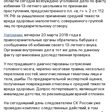
области сегодня возбуждено уголовное дело по факту
избиения 13-летнего школьника по признакам
преступления, предусмотренного п.п. «в, г» ч. 2 ст. 112
УК РФ за умышленное причинение средней тяжести
вреда здоровью малолетнего, совершенного группой
лиц по предварительному сговору.
Напомним
, вечером 20 марта 2018 года в
правоохранительные органы обратилась бабушка с
сообщением об избиении своего 13-летнего внука.
Органами внутренних дел в тот же день по данному
факту организована доследственная проверка.
У пострадавшего диагностированы сотрясение
головного мозга, черепно-мозговая травма, несколько
переломов костей, многочисленные гематомы лица и
тела, ушибы. По предварительной экспертной оценке,
полученные повреждения отнесены к средней тяжести
вреда здоровью. Допрос потерпевшего, являющегося
инвалидом детства, по рекомендации врачей отложен.
На сегодняшний день следователем СК России уже
проведен комплекс следственных действий, в том