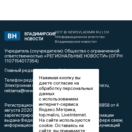
2017 © NEWSVLADIMIR.RU | СИ
ВЛАДИМИРСКИЕ
«Информационное агентство
НОВОСТИ
Владимирские новости»
Учредитель (соучредители): Общество с ограниченной
ответственностью «РЕГИОНАЛЬНЫЕ НОВОСТИ» (ОГРН
1107154017354)
Главный редактор: Мазов С. А.
Нажимая кнопку вы
8 (4922) 666916
Телефон редакции:
даете согласие на
info@newsvladimir.ru
Электронная почта редакции:
,
обработку персональных
reklama@newsvladimir.ru
данных
с использованием
интернет-сервиса
Регистрационный номер: серия Эл № ФС77-78858 от 4
Яндекс.Метрика,
августа 2020 г. согласно выписке из реестра
top.mail.ru, LiveInternet.
зарегистрированных средств массовой информации
На сайте используются
выдана Федеральной службой по надзору в сфере связи,
информационных технологий и массовых коммуникаций
cookie. Оставаясь на
сайте, вы принимаете