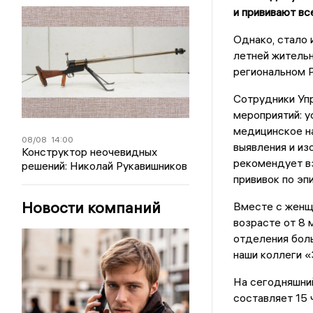
и прививают вс
Однако, стало 
летней житель
региональном 
Сотрудники Уп
мероприятий: у
медицинское н
08/08
14:00
выявления и из
Конструктор неочевидных
рекомендует в
решений: Николай Рукавишников
прививок по эп
Новости компаний
Вместе с женщи
возрасте от 8 
отделения бол
наши коллеги «
На сегодняшний
составляет 15 