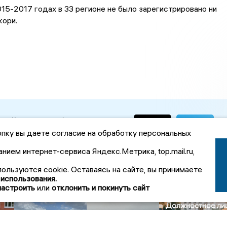
015-2017 годах в 33 регионе не было зарегистрировано ни
кори.
вайтесь, чтобы первыми
 о важном:
пку вы даете согласие на обработку персональных
анием интернет-сервиса Яндекс.Метрика, top.mail.ru,
пользуются cookie. Оставаясь на сайте, вы принимаете
 использования.
вости Общество
настроить
или
отклонить и покинуть сайт
Должностное ли
во Владимирско
Владимирские
области