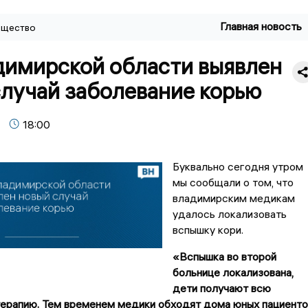
Главная новость
щество
димирской области выявлен
случай заболевание корью
18:00
Буквально сегодня утром
мы сообщали о том, что
владимирским медикам
удалось локализовать
вспышку кори.
«Вспышка во второй
больнице локализована,
дети получают всю
ерапию. Тем временем медики обходят дома юных пациенто