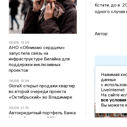
Кстати, до в 2
одного случая 
Автор:
06/08
13:05
АНО «Обнимаю сердцем»
запустила связь на
инфраструктуре Билайна для
поддержки инклюзивных
Подписы
проектов
узнавать
Нажимая кно
данных
06/08
12:34
с использов
GloraX открыл продажи квартир
LiveInternet.
во второй очереди проекта
На сайте ис
«Октябрьский» во Владимире
все условия
Другие но
Вы можете
05/08
21:19
Автокредитный портфель Банка
Уралсиб вырос на 23%
Школьные
программы