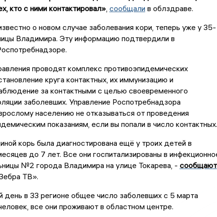
ех, кто с ними контактировал»
,
сообщали
в облздраве.
известно о новом случае заболевания кори, теперь уже у 35-
ницы Владимира. Эту информацию подтвердили в
Роспотребнадзоре.
равления проводят комплекс противоэпидемических
становление круга контактных, их иммунизацию и
аблюдение за контактными с целью своевременного
оляции заболевших. Управление Роспотребнадзора
зрослому населению не отказываться от проведения
идемическим показаниям, если вы попали в число контактных
ной корь была диагностирована ещё у троих детей в
месяцев до 7 лет. Все они госпитализированы в инфекционно
ьницы №2 города Владимира на улице Токарева, -
сообщают
Зебра ТВ».
 день в 33 регионе общее число заболевших с 5 марта
человек, все они проживают в областном центре.