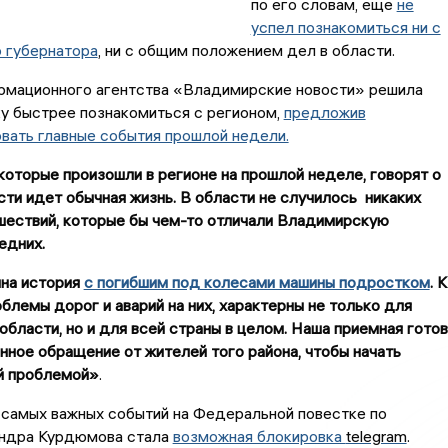
по его словам, еще
не
успел познакомиться ни с
 губернатора
, ни с общим положением дел в области.
рмационного агентства «Владимирские новости» решила
у быстрее познакомиться с регионом,
предложив
вать главные события прошлой недели.
которые произошли в регионе на прошлой неделе, говорят о
асти идет обычная жизнь. В области не случилось никаких
шествий, которые бы чем-то отличали Владимирскую
едних.
чна история
с погибшим под колесами машины подростком
. К
блемы дорог и аварий на них, характерны не только для
бласти, но и для всей страны в целом. Наша приемная готов
нное обращение от жителей того района, чтобы начать
ой проблемой»
.
 самых важных событий на Федеральной повестке по
ндра Курдюмова стала
возможная блокировка
telegram
.