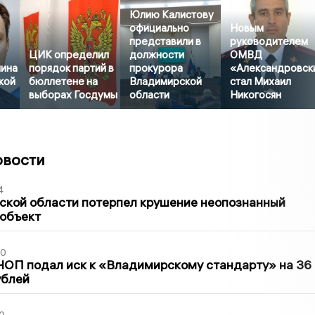
Юлию Калистову
официально
Новым
представили в
руководителем
ЦИК определил
должности
ОМВД
ина
порядок партий в
прокурора
«Александровск
кой
бюллетене на
Владимирской
стал Михаил
выборах Госдумы
области
Никогосян
овости
4
ской области потерпел крушение неопознанный
 объект
30
ЧОП подал иск к «Владимирскому стандарту» на 36
ублей