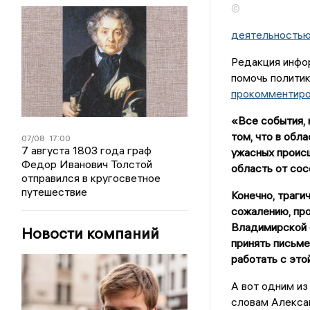
©
деятельностью
Редакция инфо
помочь политик
прокомментиро
«Все события, 
том, что в обл
07/08
17:00
7 августа 1803 года граф
ужасных проис
Федор Иванович Толстой
область
от
сос
отправился в кругосветное
путешествие
Конечно, траги
сожалению, про
Владимирской о
Новости компаний
принять письме
работать с эт
А вот одним из
словам Алекса