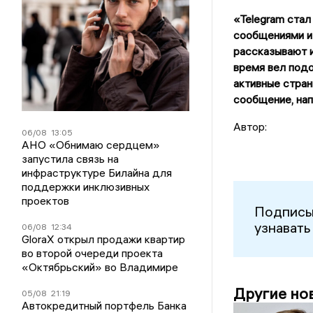
«
Telegram
стал
сообщениями и 
рассказывают и
время вел подо
активные стран
сообщение, нап
Автор:
06/08
13:05
АНО «Обнимаю сердцем»
запустила связь на
инфраструктуре Билайна для
поддержки инклюзивных
проектов
Подписы
узнавать
06/08
12:34
GloraX открыл продажи квартир
во второй очереди проекта
«Октябрьский» во Владимире
Другие но
05/08
21:19
Автокредитный портфель Банка