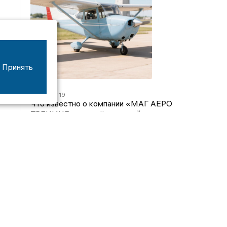
Принять
07/08
16:19
Что известно о компании «МАГ АЕРО
ТРЕНИНГ», самолёт которой потерпел крушение
во Владимирской области?
05/08
17:00
Странный презент для учителя: стали известны
подробности истории о педагоге-извращенце во
Владимирской области
04/08
15:40
Дело застройщика ЖК «Поколение» ООО
«Капитал Строй» передали в суд