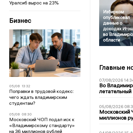
Уралсиб вырос на 23%
Избирком
опубликовал
Бизнес
данные о
доходах Игош
во Владимирс
области
Главные н
07/08/2026 14:3
Во Владимир
05/08
13:32
летательный
Поправки в трудовой кодекс:
чего ждать владимирским
студентам?
05/08/2026 08:
Московский 
05/08
08:30
миллионов р
Московский ЧОП подал иск к
«Владимирскому стандарту»
на 36 миллионов рублей