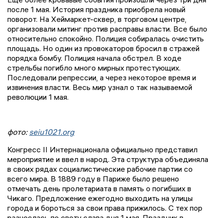
после 1 мая. История праздника приобрела новый
поворот. На Хеймаркет-сквер, в торговом центре,
организовали митинг против расправы власти. Все было
относительно спокойно. Полиция собиралась очистить
площадь. Но один из провокаторов бросил в стражей
порядка бомбу. Полиция начала обстрел. В ходе
стрельбы погибло много мирных протестующих.
Последовали репрессии, а через некоторое время и
извинения власти. Весь мир узнал о так называемой
революции 1 мая.
фото:
seiu1021.org
Конгресс II Интернационала официально представил
мероприятие и ввел в народ. Эта структура объединяла
в своих рядах социалистические рабочие партии со
всего мира. В 1889 году в Париже было решено
отмечать день пролетариата в память о погибших в
Чикаго. Предложение ежегодно выходить на улицы
города и бороться за свои права прижилось. С тех пор
разнеслась по свету слава дня 1 мая. Праздник в