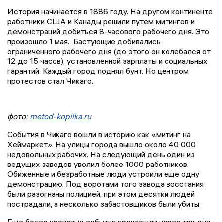
История начинается в 1886 году. На другом континенте
работники США и Канады решили путем митингов и
демонстраций добиться 8-часового рабочего дня. Это
произошло 1 мая. Бастующие добивались
ограниченного рабочего дня (до этого он колебался от
12 до 15 часов), установленной зарплаты и социальных
гарантий. Каждый город поднял бунт. Но центром
протестов стал Чикаго.
фото:
metod-kopilka.ru
События в Чикаго вошли в историю как «митинг на
Хеймаркет». На улицы города вышло около 40 000
недовольных рабочих. На следующий день один из
ведущих заводов уволил более 1000 работников.
Обиженные и безработные люди устроили еще одну
демонстрацию. Под воротами того завода восстания
были разогнаны полицией, при этом десятки людей
пострадали, а несколько забастовщиков были убиты.
Еще более кровавые события произошли через три дня