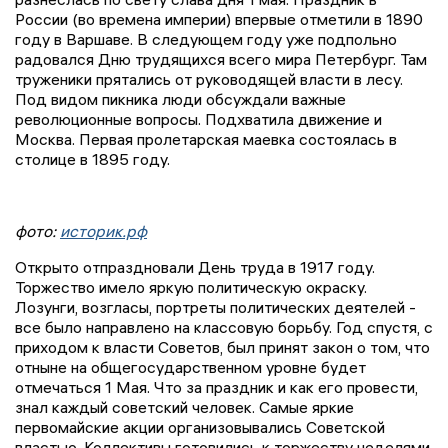
России (во времена империи) впервые отметили в 1890
году в Варшаве. В следующем году уже подпольно
радовался Дню трудящихся всего мира Петербург. Там
труженики прятались от руководящей власти в лесу.
Под видом пикника люди обсуждали важные
революционные вопросы. Подхватила движение и
Москва. Первая пролетарская маевка состоялась в
столице в 1895 году.
фото:
историк.рф
Открыто отпраздновали День труда в 1917 году.
Торжество имело яркую политическую окраску.
Лозунги, возгласы, портреты политических деятелей -
все было направлено на классовую борьбу. Год спустя, с
приходом к власти Советов, был принят закон о том, что
отныне на общегосударственном уровне будет
отмечаться 1 Мая. Что за праздник и как его провести,
знал каждый советский человек. Самые яркие
первомайские акции организовывались Советской
властью. Коллективы готовились к торжеству неделями.