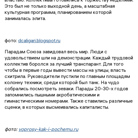
Это был не только выходной день, а масштабная
культурная программа, планированием которой
занималась элита.
фото:
dcaligari.blogspot.ru
Парадам Союза завидовал весь мир. Люди с
удовольствием шли на демонстрации. Каждый трудовой
коллектив боролся за лучший транспарант. Для того
чтобы в первые годы вывести массы на улицы, власть
схитрила. Руководители пустили по главным площадям
колонну техники, среди которой был танк. На чудо
собрались посмотреть зеваки. Парады 20-30-х годов
запомнились пышными акробатическими и
гимнастическими номерами. Также ставились различные
сценки, в которых высмеивались капиталисты.
фото:
voprosy-kak-i-pochemu.ru