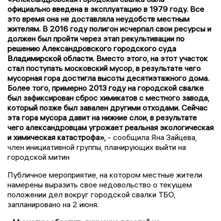
официально
введена
в эксплуатацию в 1979 году. Все
это время она не доставляла неудобств местным
жителям. В
2016
году полигон исчерпал свои ресурсы и
должен был пройти через этап рекультивации
по
решению Александровского городского суда
Владимирской области
. Вместо этого, на этот участок
стал поступать московский мусор, в результате чего
мусорная гора достигла высоты десятиэтажного дома.
Более того, примерно
2013 году
на городской свалке
был зафиксирован сброс химикатов с местного завода,
который позже был завален другими отходами. Сейчас
эта гора мусора давит на нижние слои, в результате
чего александровцам угрожает реальная экологическая
и химическая катастрофа»,
- сообщила Яна Зайцева,
член инициативной группы, планирующих выйти на
городской митин
Публичное мероприятие, на котором местные жители
намерены выразить свое недовольство о текущем
положении дел вокруг городской свалки ТБО,
запланировано на 2 июня.