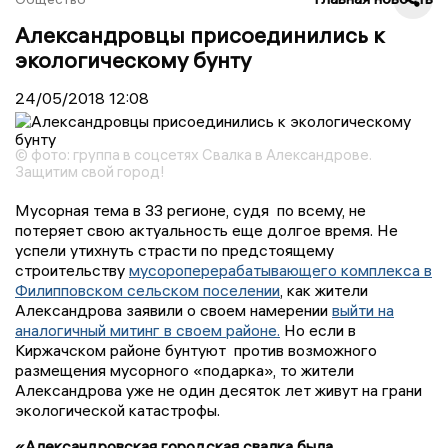
Александровцы присоединились к
экологическому бунту
24/05/2018
12:08
© фото: группа в соцсетях Свалка в Александрове.
Защитим свой город!
Мусорная тема в 33 регионе, судя по всему, не
потеряет свою актуальность еще долгое время. Не
успели утихнуть страсти по предстоящему
строительству
мусороперерабатывающего комплекса в
Филипповском сельском поселении
, как жители
Александрова заявили о своем намерении
выйти на
аналогичный митинг в своем районе.
Но если в
Киржачском районе бунтуют против возможного
размещения мусорного «подарка», то жители
Александрова уже не один десяток лет живут на грани
экологической катастрофы.
«Александровская городская свалка была