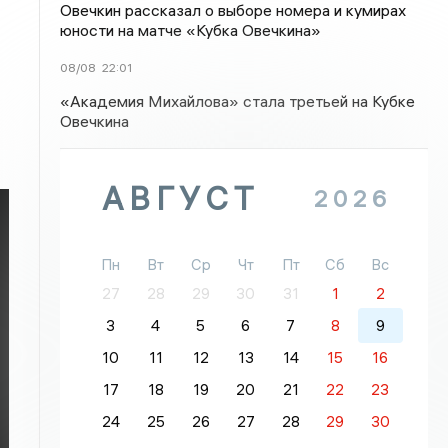
Овечкин рассказал о выборе номера и кумирах
юности на матче «Кубка Овечкина»
08/08
22:01
«Академия Михайлова» стала третьей на Кубке
Овечкина
АВГУСТ
2026
Пн
Вт
Ср
Чт
Пт
Сб
Вс
27
28
29
30
31
1
2
3
4
5
6
7
8
9
10
11
12
13
14
15
16
17
18
19
20
21
22
23
24
25
26
27
28
29
30