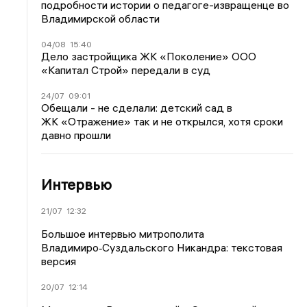
подробности истории о педагоге-извращенце во
Владимирской области
04/08
15:40
Дело застройщика ЖК «Поколение» ООО
«Капитал Строй» передали в суд
24/07
09:01
Обещали - не сделали: детский сад в
ЖК «Отражение» так и не открылся, хотя сроки
давно прошли
Интервью
21/07
12:32
Большое интервью митрополита
Владимиро‑Суздальского Никандра: текстовая
версия
20/07
12:14