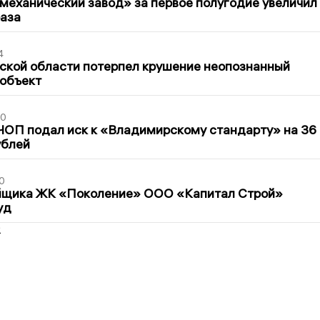
механический завод» за первое полугодие увеличил
раза
4
ской области потерпел крушение неопознанный
 объект
30
ЧОП подал иск к «Владимирскому стандарту» на 36
ублей
0
йщика ЖК «Поколение» ООО «Капитал Строй»
уд
2