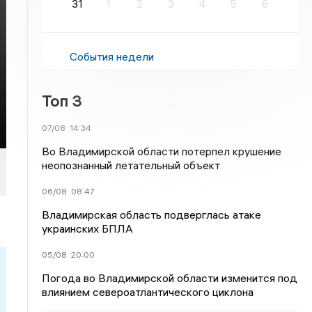
31
1
2
3
4
5
6
События недели
Топ 3
07/08
14:34
Во Владимирской области потерпел крушение
неопознанный летательный объект
06/08
08:47
Владимирская область подверглась атаке
украинских БПЛА
05/08
20:00
Погода во Владимирской области изменится под
влиянием североатлантического циклона