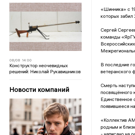
«Шинника» с 19
которых забил 
Сергей Сергее
команды «ЯрГУ»
Всероссийских 
Межрегиональн
08/08
14:00
В последние го
Конструктор неочевидных
решений: Николай Рукавишников
ветеранского ф
Смерть наступи
Новости компаний
посвящённого 
Единственное о
появившееся на
«Коллектив АМ
родным и близк
- написано на 