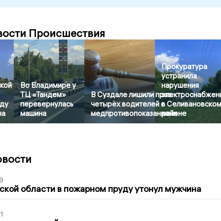
вости Происшествия
Прокуратура
устранила
кой
Во Владимире у
нарушения
ТЦ «Тандем»
В Суздале лишили прав
электроснабжен
ду
перевернулась
четырёх водителей с
в Селивановско
на
машина
медпротивопоказаниями
районе
овости
9
кой области в пожарном пруду утонул мужчина
1