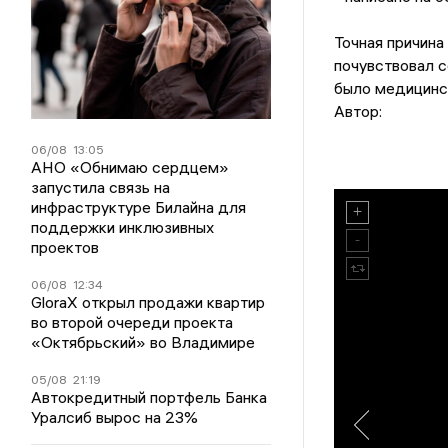
Точная причина
почувствовал с
было медицинск
Автор:
06/08
13:05
АНО «Обнимаю сердцем»
запустила связь на
инфраструктуре Билайна для
поддержки инклюзивных
проектов
06/08
12:34
GloraX открыл продажи квартир
во второй очереди проекта
«Октябрьский» во Владимире
05/08
21:19
Автокредитный портфель Банка
Уралсиб вырос на 23%