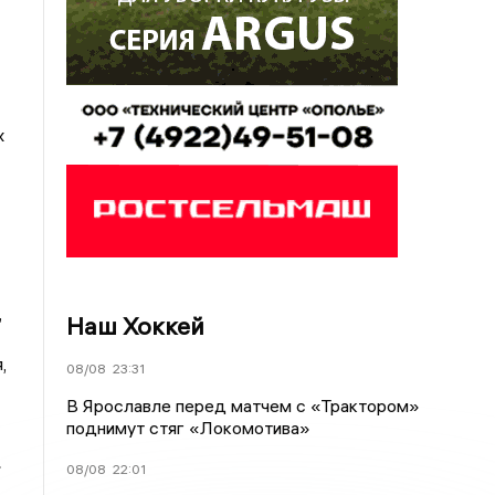
х
,
Наш Хоккей
,
08/08
23:31
В Ярославле перед матчем с «Трактором»
поднимут стяг «Локомотива»
»
08/08
22:01