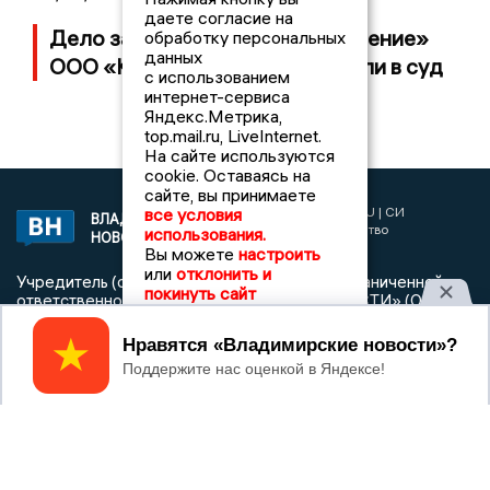
даете согласие на
Дело застройщика ЖК «Поколение»
обработку персональных
данных
ООО «Капитал Строй» передали в суд
с использованием
интернет-сервиса
Яндекс.Метрика,
top.mail.ru, LiveInternet.
На сайте используются
cookie. Оставаясь на
сайте, вы принимаете
2017 © NEWSVLADIMIR.RU | СИ
все условия
ВЛАДИМИРСКИЕ
«Информационное агентство
использования.
НОВОСТИ
Владимирские новости»
Вы можете
настроить
или
отклонить и
Учредитель (соучредители): Общество с ограниченной
покинуть сайт
ответственностью «РЕГИОНАЛЬНЫЕ НОВОСТИ» (ОГРН
1107154017354)
Принять
Главный редактор: Мазов С. А.
8 (4922) 666916
Телефон редакции:
info@newsvladimir.ru
Электронная почта редакции:
,
reklama@newsvladimir.ru
Регистрационный номер: серия Эл № ФС77-78858 от 4