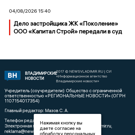
04/08/2026 15:40
Дело застройщика ЖК «Поколение»
ООО «Капитал Строй» передали в суд
2017 © NEWSVLADIMIR.RU | СИ
ВЛАДИМИРСКИЕ
«Информационное агентство
НОВОСТИ
Владимирские новости»
Учредитель (соучредители): Общество с ограниченной
ответственностью «РЕГИОНАЛЬНЫЕ НОВОСТИ» (ОГРН
1107154017354)
Главный редактор: Мазов С. А.
8 (4922) 666916
Телефон редакции:
Нажимая кнопку вы
info@newsvladimir.ru
Электронная почта редакции:
,
даете согласие на
reklama@newsvladimir.ru
обработку персональных