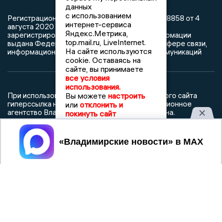
данных
с использованием
Регистрационный номер: серия Эл № ФС77-78858 от 4
интернет-сервиса
августа 2020 г. согласно выписке из реестра
Яндекс.Метрика,
зарегистрированных средств массовой информации
top.mail.ru, LiveInternet.
выдана Федеральной службой по надзору в сфере связи,
На сайте используются
информационных технологий и массовых коммуникаций
cookie. Оставаясь на
сайте, вы принимаете
все условия
использования.
Вы можете
настроить
При использовании любого материала с данного сайта
гиперссылка на Сетевое издание «Информационное
или
отклонить и
агентство Владимирские новости» обязательна.
покинуть сайт
Сообщения на сером фоне размещены на правах рекламы
Принять
@mazov
MAX
Написать директору в телеграм
или
О холдинге
Вакансии
Реклама
Дежурный по новостям