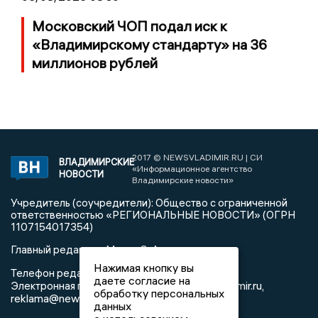
Московский ЧОП подал иск к
«Владимирскому стандарту» на 36
миллионов рублей
2017 © NEWSVLADIMIR.RU | СИ
ВЛАДИМИРСКИЕ
«Информационное агентство
НОВОСТИ
Владимирские новости»
Учредитель (соучредители): Общество с ограниченной
ответственностью «РЕГИОНАЛЬНЫЕ НОВОСТИ» (ОГРН
1107154017354)
Главный редактор: Мазов С. А.
Нажимая кнопку вы
8 (4922) 666916
Телефон редакции:
даете согласие на
info@newsvladimir.ru
Электронная почта редакции:
,
обработку персональных
reklama@newsvladimir.ru
данных