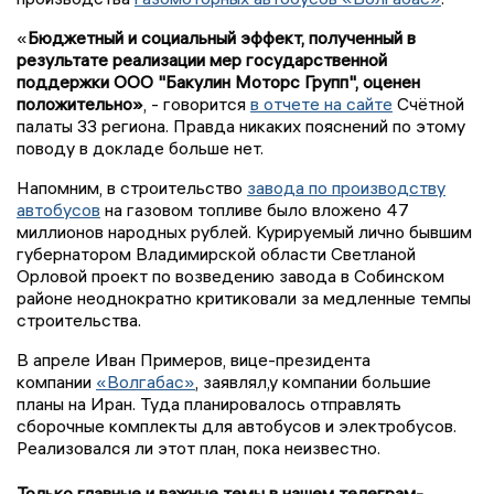
«
Бюджетный и социальный эффект, полученный в
результате реализации мер государственной
поддержки ООО "Бакулин Моторс Групп", оценен
положительно»
, - говорится
в отчете на сайте
Счётной
палаты 33 региона. Правда никаких пояснений по этому
поводу в докладе больше нет.
Напомним, в строительство
завода по производству
автобусов
на газовом топливе было вложено 47
миллионов народных рублей. Курируемый лично бывшим
губернатором Владимирской области Светланой
Орловой проект по возведению завода в Собинском
районе неоднократно критиковали за медленные темпы
строительства.
В апреле Иван Примеров, вице-президента
компании
«Волгабас»
, заявлял,у компании большие
планы на Иран. Туда планировалось отправлять
сборочные комплекты для автобусов и электробусов.
Реализовался ли этот план, пока неизвестно.
Только главные и важные темы в нашем телеграм-