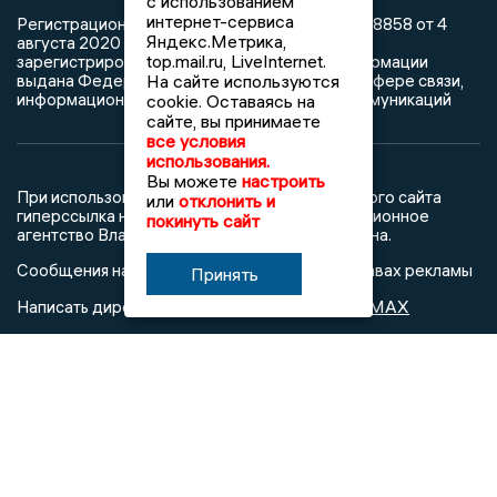
с использованием
интернет-сервиса
Регистрационный номер: серия Эл № ФС77-78858 от 4
Яндекс.Метрика,
августа 2020 г. согласно выписке из реестра
top.mail.ru, LiveInternet.
зарегистрированных средств массовой информации
На сайте используются
выдана Федеральной службой по надзору в сфере связи,
информационных технологий и массовых коммуникаций
cookie. Оставаясь на
сайте, вы принимаете
все условия
использования.
Вы можете
настроить
При использовании любого материала с данного сайта
или
отклонить и
гиперссылка на Сетевое издание «Информационное
покинуть сайт
агентство Владимирские новости» обязательна.
Сообщения на сером фоне размещены на правах рекламы
Принять
@mazov
MAX
Написать директору в телеграм
или
О холдинге
Вакансии
Реклама
Дежурный по новостям
16+