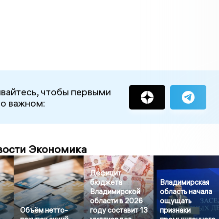
вайтесь, чтобы первыми
 о важном:
вости Экономика
Дефицит
бюджета
Владимирская
Владимирской
область начала
области в 2026
ощущать
Объём нетто-
году составит 13
признаки