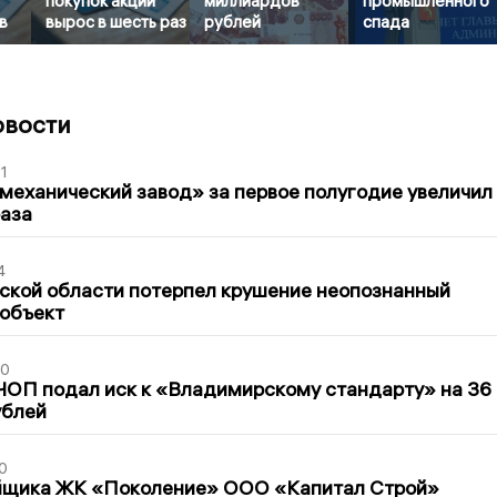
покупок акций
миллиардов
промышленного
в
вырос в шесть раз
рублей
спада
овости
1
механический завод» за первое полугодие увеличил
раза
4
ской области потерпел крушение неопознанный
 объект
30
ЧОП подал иск к «Владимирскому стандарту» на 36
ублей
0
йщика ЖК «Поколение» ООО «Капитал Строй»