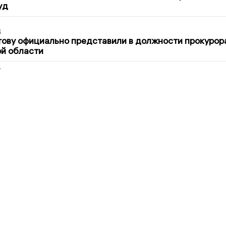
уд
6
ову официально представили в должности прокурор
й области
2