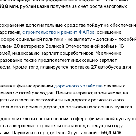
38,8 млн
. рублей казна получила за счет роста налоговых
оохранения дополнительные средства пойдут на обеспечен
карствами,
строительство и ремонт ФАПов
, оснащение
 сфере социальной политики - на выплату «детских» пособий
жильем
20
ветеранов Великой Отечественной войны и 18
мей, индексацию зарплат соцработников. Увеличение
бразование также предполагает индексацию зарплат
асли. Кроме того, планируется поставка
27
автобусов для
нения в финансировании
дорожного хозяйства
связаны с
нием статей расходов. Деньги направят, в том числе, на
итных слоев на автомобильных дорогах регионального
ительство и ремонт дорог до сельских населенных пунктов.
дополнительных ассигнований в сфере физической культур
т на завершение строительства и ввод в текущем году
 им. Паушкина в городе Гусь-Хрустальный -
56,4 млн
.