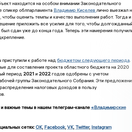
бъект находится на особом внимании Законодательного
ае спикер облпарламента
Владимир Киселев
лично выезжал н
, чтобы оценить темпы и качество выполнения работ. Тогда и
ешение приложить все усилия для того, чтобы долгожданны
был сдан уже до конца года. Теперь эти намерения получил
дкрепление.
 приступили к работе над
бюджетом следующего периода
.
ые для составления проекта областного бюджета на 2020
вый период
2021
и
2022
годов одобрены с учетом
абочей группы Законодательного Собрания. Эти предложени
распределения налоговых доходов в пользу
в.
 и важные темы в нашем телеграм-канале
«Владимирские
циальных сетях:
OK
,
Facebook
,
VK
,
Twitter
,
Instagram