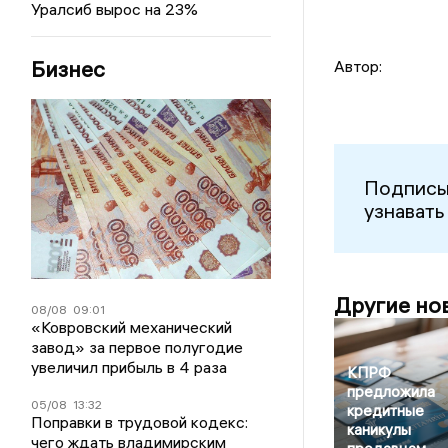
Уралсиб вырос на 23%
Бизнес
Автор:
Подписы
узнавать
Другие но
08/08
09:01
«Ковровский механический
завод» за первое полугодие
увеличил прибыль в 4 раза
КПРФ
предложила
05/08
13:32
кредитные
Поправки в трудовой кодекс:
каникулы
чего ждать владимирским