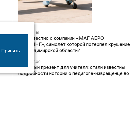
07/08
16:19
Что известно о компании «МАГ АЕРО
ТРЕНИНГ», самолёт которой потерпел крушение
во Владимирской области?
Принять
05/08
17:00
Странный презент для учителя: стали известны
подробности истории о педагоге-извращенце во
Владимирской области
04/08
15:40
Дело застройщика ЖК «Поколение» ООО
«Капитал Строй» передали в суд
24/07
09:01
Обещали - не сделали: детский сад в
ЖК «Отражение» так и не открылся, хотя сроки
давно прошли