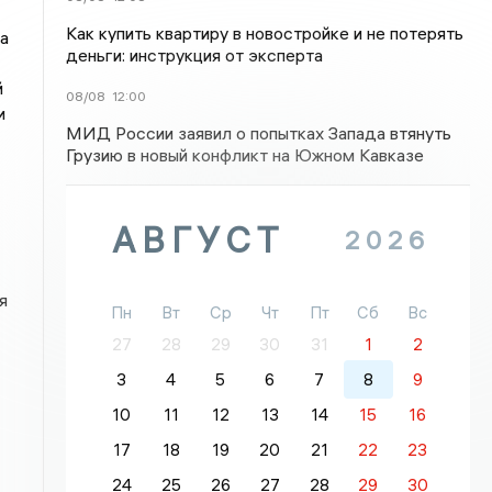
Как купить квартиру в новостройке и не потерять
а
деньги: инструкция от эксперта
й
08/08
12:00
и
МИД России заявил о попытках Запада втянуть
Грузию в новый конфликт на Южном Кавказе
АВГУСТ
2026
я
Пн
Вт
Ср
Чт
Пт
Сб
Вс
27
28
29
30
31
1
2
3
4
5
6
7
8
9
10
11
12
13
14
15
16
17
18
19
20
21
22
23
24
25
26
27
28
29
30