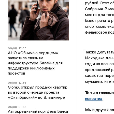
рублей. Этот о
Собрания. В м
место для того
было принято р
спорткомплекс 
финансовое по
06/08
13:05
Также депутаты
АНО «Обнимаю сердцем»
запустила связь на
Исходные данн
инфраструктуре Билайна для
год и на плано
поддержки инклюзивных
предложений р
проектов
касаются пере
муниципалитето
06/08
12:34
GloraX открыл продажи квартир
во второй очереди проекта
Только главные
«Октябрьский» во Владимире
новости»
05/08
21:19
Мы в других со
Автокредитный портфель Банка