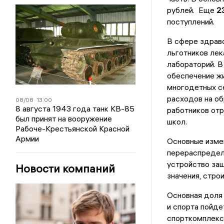
рублей. Еще
2
поступлений.
В сфере здрав
льготников ле
лабораторий. В
обеспечение 
многодетных се
расходов на о
08/08
13:00
8 августа 1943 года танк КВ-85
работников отр
был принят на вооружение
школ.
Рабоче-Крестьянской Красной
Армии
Основные изме
перераспределе
устройство защ
Новости компаний
значения, стро
Основная доля 
и спорта пойде
спорткомплекса