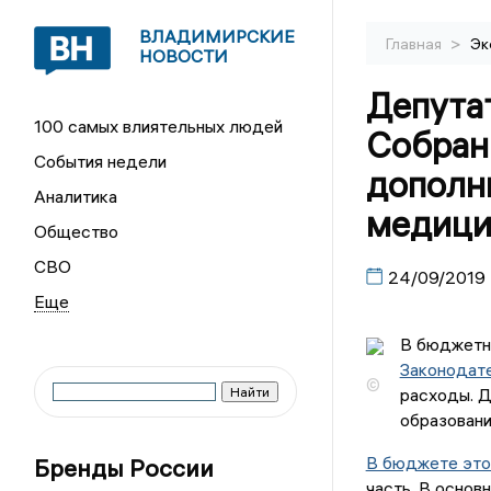
ВЛАДИМИРСКИЕ
>
Главная
Эк
НОВОСТИ
Депута
100 самых влиятельных людей
Собран
События недели
дополн
Аналитика
медици
Общество
СВО
24/09/2019
В бюджетн
Законодат
©
расходы. Д
образовани
В бюджете это
Бренды России
часть. В осно