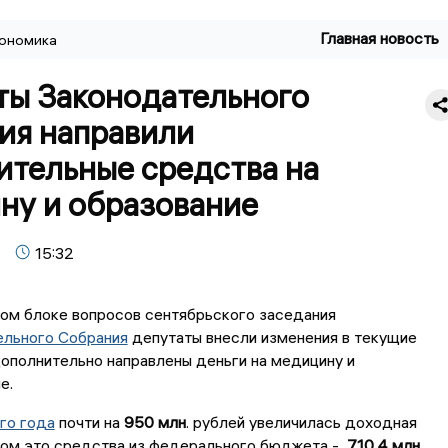
Главная новость
ономика
ты Законодательного
ия направили
ительные средства на
ну и образование
15:32
ом блоке вопросов сентябрьского заседания
ельного Собрания
депутаты внесли изменения в текущие
ополнительно направлены деньги на медицину и
е.
го года
почти на
950 млн
. рублей увеличилась доходная
вном это средства из федерального бюджета -
710,4 млн
.