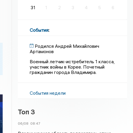
31
1
2
3
4
5
6
События
:
Родился Андрей Михайлович
Артамонов
Военный летчик-истребитель 1 класса,
участник войны в Корее. Почетный
гражданин города Владимира.
События недели
Топ 3
06/08
08:47