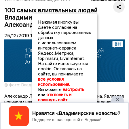
100 самых влиятельных людей
Владимирской области 2019:
Нажимая кнопку вы
Александр Лукин - 93
даете согласие на
обработку персональных
25/12/2019
14:39
данных
с использованием
интернет-сервиса
Яндекс.Метрика,
top.mail.ru, LiveInternet.
На сайте используются
cookie. Оставаясь на
сайте, вы принимаете
все условия
использования.
© фото: Владмиирские ведомости
Вы можете
настроить
или
отклонить и
Александр Лукин - Глава Киржачского района. Является
покинуть сайт
новичком нашего рейтинга, поскольку к управлению
муниципалитетом пришел только 18 сентября. Его
предшественник,
Сергей Колесников
, покинул свою
Принять
должность после начавшегося в суде разбирательства
о продаже леса под строительство мусорного