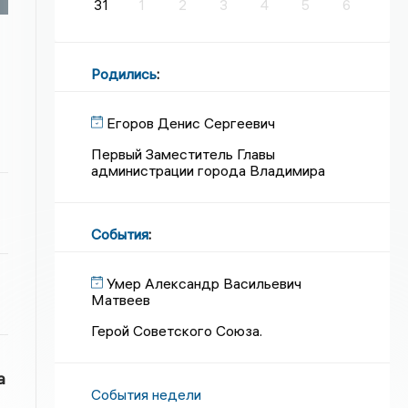
31
1
2
3
4
5
6
Родились
:
Егоров Денис Сергеевич
Первый Заместитель Главы
администрации города Владимира
События
:
Умер Александр Васильевич
Матвеев
Герой Советского Союза.
а
События недели