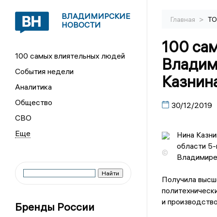
ВЛАДИМИРСКИЕ
>
Главная
ТО
НОВОСТИ
100 са
100 самых влиятельных людей
Владим
События недели
Казнина
Аналитика
Общество
30/12/2019
СВО
Нина Казни
области 5-
©
Владимире
Получила высш
политехнически
и производство
Бренды России