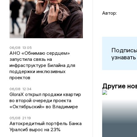
Автор:
06/08
13:05
Подписы
АНО «Обнимаю сердцем»
узнавать
запустила связь на
инфраструктуре Билайна для
поддержки инклюзивных
проектов
Другие но
06/08
12:34
GloraX открыл продажи квартир
во второй очереди проекта
«Октябрьский» во Владимире
05/08
21:19
Автокредитный портфель Банка
Уралсиб вырос на 23%