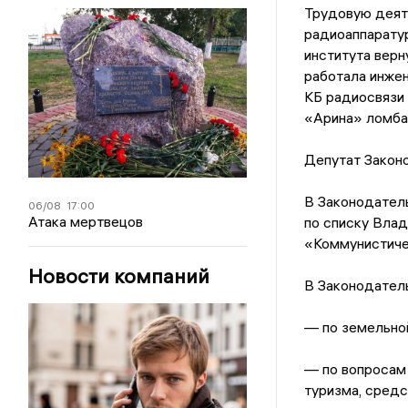
Трудовую деят
радиоаппарату
института верн
работала инже
КБ радиосвязи
«Арина» ломба
Депутат Закон
В Законодател
06/08
17:00
Атака мертвецов
по списку Влад
«Коммунистиче
Новости компаний
В Законодатель
— по земельной
— по вопросам 
туризма, сред