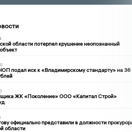
овости
4
ской области потерпел крушение неопознанный
 объект
30
ЧОП подал иск к «Владимирскому стандарту» на 36
ублей
0
йщика ЖК «Поколение» ООО «Капитал Строй»
уд
6
ову официально представили в должности прокурор
й области