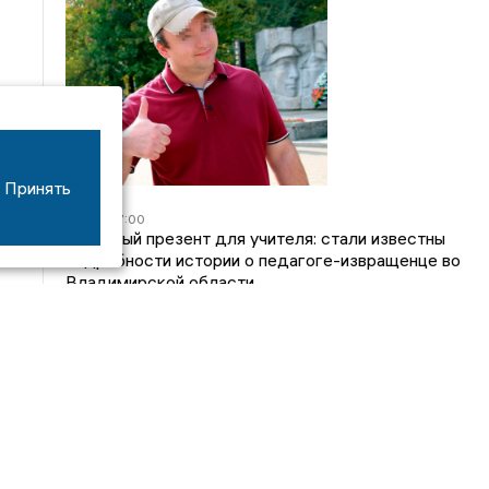
Принять
05/08
17:00
Странный презент для учителя: стали известны
подробности истории о педагоге-извращенце во
Владимирской области
04/08
15:40
Дело застройщика ЖК «Поколение» ООО
«Капитал Строй» передали в суд
24/07
09:01
Обещали - не сделали: детский сад в
ЖК «Отражение» так и не открылся, хотя сроки
давно прошли