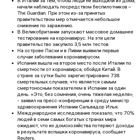
В Италии за тем, чтобы люди не выходили из дома,
начали наблюдать посредством беспилотников –
The Guardian. При этом из-за принятых
правительством мер отмечается небольшое
снижение по заражению.
В Великобритании запускают массовое домашнее
тестирование на коронавирус. На эти цели
правительство закупило 3,5 млн тестов.
На острове Пасхи и в Ливии выявили первые
случаи заболевания коронавирусом.
Испания вышла на второе место после Италии по
смертности от коронавирса, обойдя Китай. В
стране за сутки было зарегистрировано 738
смертельных случаев, что является самым
смертоносным показателем в Испании за один
день. «Это, без сомнения, очень тяжелая неделя»,
- заявил на пресс-конференции в среду министр
здравоохранения Испании Сальвадор Илья.
Международное исследование показало, что 70%
людей в семи самых богатых странах мира
ожидают, что их домохозяйства потеряют доходы
в результате вспышки коронавируса, сообщает
Reuters.