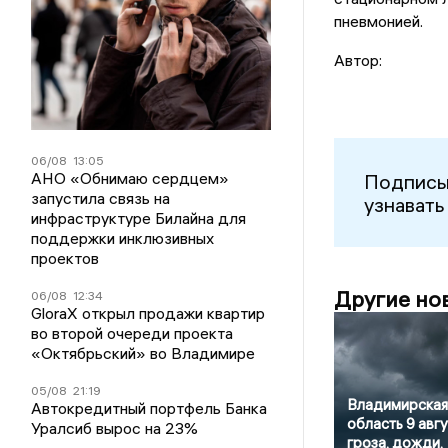
пневмонией.
Автор:
06/08
13:05
АНО «Обнимаю сердцем»
Подписы
запустила связь на
узнавать
инфраструктуре Билайна для
поддержки инклюзивных
проектов
Другие но
06/08
12:34
GloraX открыл продажи квартир
во второй очереди проекта
«Октябрьский» во Владимире
05/08
21:19
Владимирская
Автокредитный портфель Банка
область 9 авгу
Уралсиб вырос на 23%
гроза, дожди,