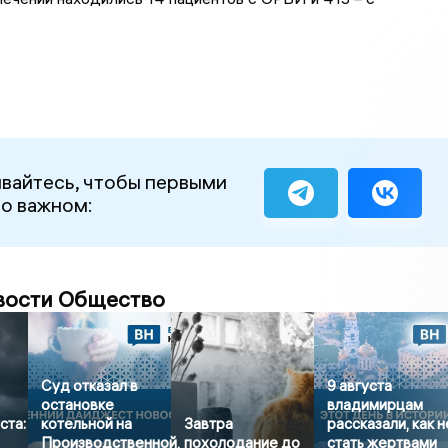
вайтесь, чтобы первыми
 о важном:
вости Общество
Суд отказал в
9 августа
остановке
владимирцам
ста:
котельной на
Завтра
рассказали, как н
Производственной,
похолодание до
стать жертвами