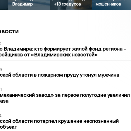
Владимир
+13 градусов
мошенников
овости
0
о Владимира: кто формирует жилой фонд региона -
ройщиков от «Владимирских новостей»
9
кой области в пожарном пруду утонул мужчина
1
механический завод» за первое полугодие увеличил
раза
4
ской области потерпел крушение неопознанный
 объект