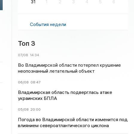
31
1
2
3
4
5
6
События недели
Топ 3
07/08
14:34
Во Владимирской области потерпел крушение
неопознанный летательный объект
06/08
08:47
Владимирская область подверглась атаке
украинских БПЛА
05/08
20:00
Погода во Владимирской области изменится под
влиянием североатлантического циклона