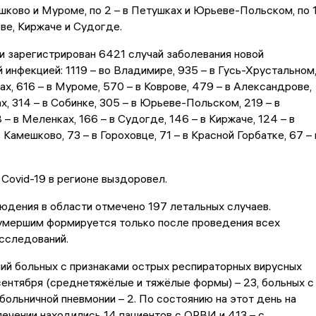
шково и Муроме, по 2 – в Петушках и Юрьеве-Польском, по 
ве, Киржаче и Судогде.
и зарегистрирован 6421 случай заболевания новой
 инфекцией: 1119 – во Владимире, 935 – в Гусь-Хрустальном
ах, 616 – в Муроме, 570 – в Коврове, 479 – в Александрове,
ах, 314 – в Собинке, 305 – в Юрьеве-Польском, 219 – в
 – в Меленках, 166 – в Судогде, 146 – в Киржаче, 124 – в
 Камешково, 73 – в Гороховце, 71 – в Красной Горбатке, 67 – 
 Covid-19 в регионе выздоровел.
юдения в области отмечено 197 летальных случаев.
 умершим формируется только после проведения всех
сследований.
ий больных с признаками острых респираторных вирусных
сентября (среднетяжёлые и тяжёлые формы) – 23, больных с
больничной пневмонии – 2. По состоянию на этот день на
ечении находились 14 пациентов с ОРВИ и 413 – с