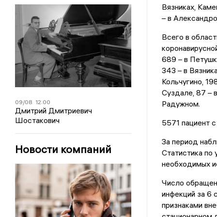
Вязниках, Каме
– в Александро
Всего в област
коронавирусной
689 – в Петушк
343 – в Вязник
Кольчугино, 198
Суздале, 87 – в
09/08
12:00
Радужном.
Дмитрий Дмитриевич
Шостакович
5571 пациент с
За период набл
Новости компаний
Статистика по
необходимых и
Число обращен
инфекций за 6 
признаками вне
стационарном л