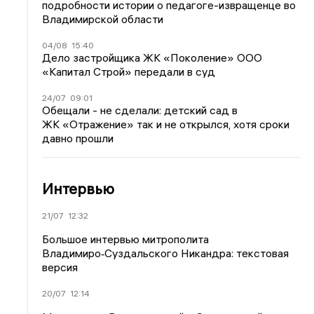
подробности истории о педагоге-извращенце во
Владимирской области
04/08
15:40
Дело застройщика ЖК «Поколение» ООО
«Капитал Строй» передали в суд
24/07
09:01
Обещали - не сделали: детский сад в
ЖК «Отражение» так и не открылся, хотя сроки
давно прошли
Интервью
21/07
12:32
Большое интервью митрополита
Владимиро‑Суздальского Никандра: текстовая
версия
20/07
12:14