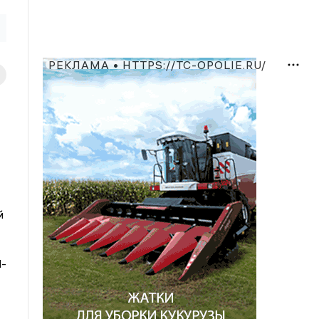
РЕКЛАМА • HTTPS://TC-OPOLIE.RU/
й
d-