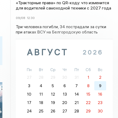
«Тракторные права» по QR-коду: что изменится
для водителей самоходной техники с 2027 года
09/08
12:30
Три человека погибли, 34 пострадали за сутки
при атаках ВСУ на Белгородскую область
АВГУСТ
2026
Пн
Вт
Ср
Чт
Пт
Сб
Вс
27
28
29
30
31
1
2
3
4
5
6
7
8
9
10
11
12
13
14
15
16
17
18
19
20
21
22
23
24
25
26
27
28
29
30
е