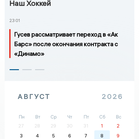
Наш Хоккей
23:01
Гусев рассматривает переход в «Ак
Барс» после окончания контракта с
«Динамо»
АВГУСТ
2026
Пн
Вт
Ср
Чт
Пт
Сб
Вс
27
28
29
30
31
1
2
3
4
5
6
7
8
9