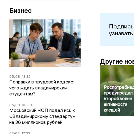
Бизнес
Подписы
узнавать
Другие но
05/08
13:32
Поправки в трудовой кодекс:
Роспотребна
чего ждать владимирским
предупредил 
студентам?
второй волне
активности
05/08
08:30
Московский ЧОП подал иск к
клещей
«Владимирскому стандарту»
на 36 миллионов рублей
03/08
17:32