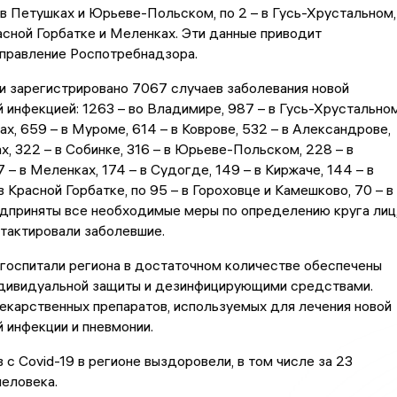
 в Петушках
и
Юрьеве-Польском, по 2 – в Гусь-Хрустальном,
сной Горбатке и Меленках. Эти данные приводит
управление Роспотребнадзора.
и зарегистрировано 7067 случаев заболевания новой
 инфекцией: 1263 – во Владимире, 987 – в Гусь-Хрустальном
ах, 659 – в Муроме, 614 – в Коврове, 532 – в Александрове,
ах, 322 – в Собинке, 316 – в Юрьеве-Польском, 228 – в
 – в Меленках, 174 – в Судогде, 149 – в Киржаче, 144 – в
 в Красной Горбатке,
по
95 – в Гороховце
и
Камешково, 70 – в
дприняты все необходимые меры по определению круга лиц
тактировали заболевшие.
госпитали региона в достаточном количестве обеспечены
дивидуальной защиты и дезинфицирующими средствами.
екарственных препаратов, используемых для лечения новой
 инфекции и пневмонии.
 с Covid-19 в регионе выздоровели, в том числе за 23
человека.