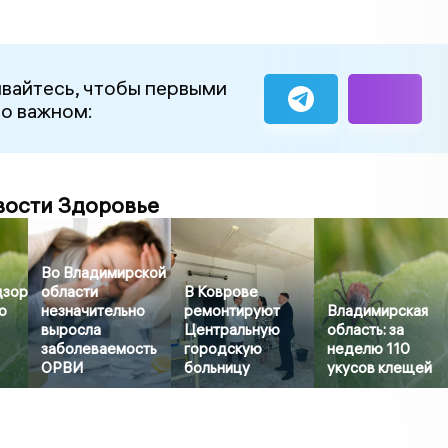
вайтесь, чтобы первыми
 о важном:
вости Здоровье
Во Владимирской
дзор
области
В Коврове
о
незначительно
ремонтируют
Владимирская
выросла
Центральную
область: за
заболеваемость
городскую
неделю 110
ОРВИ
больницу
укусов клещей