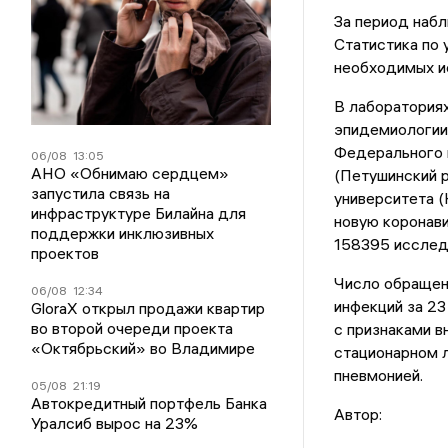
За период набл
Статистика по
необходимых и
В лабораториях
эпидемиологии
Федерального 
06/08
13:05
АНО «Обнимаю сердцем»
(Петушинский 
запустила связь на
университета 
инфраструктуре Билайна для
новую коронави
поддержки инклюзивных
158395 исслед
проектов
Число обращен
06/08
12:34
инфекций за 23
GloraX открыл продажи квартир
во второй очереди проекта
с признаками в
«Октябрьский» во Владимире
стационарном л
пневмонией.
05/08
21:19
Автокредитный портфель Банка
Автор:
Уралсиб вырос на 23%