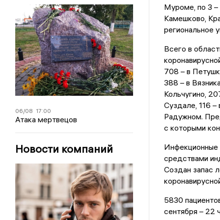
Муроме, по 3 –
Камешково
,
Кра
региональное 
Всего в област
коронавирусной
708 – в Петушк
388 – в Вязник
Кольчугино, 207
Суздале, 116 –
06/08
17:00
Радужном. Пре
Атака мертвецов
с которыми кон
Новости компаний
Инфекционные 
средствами и
н
Создан запас л
коронавирусной
5830
пациентов
сентября – 22 