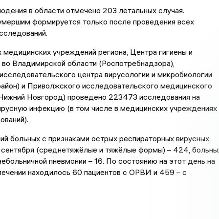
юдения в области отмечено 203 летальных случая.
 умершим формируется только после проведения всех
сследований.
 медицинских учреждений региона, Центра гигиены и
 во Владимирской области (Роспотребнадзора),
исследовательского центра вирусологии и микробиологии
район) и Приволжского исследовательского медицинского
(Нижний Новгород) проведено 223473 исследования на
русную инфекцию (в том числе в медицинских учреждениях 
ований).
ий больных с признаками острых респираторных вирусных
 сентября (среднетяж
ё
лые и тяж
ё
лые формы) – 424, больны
небольничной пневмонии – 16. По состоянию на этот день на
ечении находилось 60 пациентов с ОРВИ и 459 – с