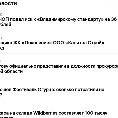
овости
30
ЧОП подал иск к «Владимирскому стандарту» на 36
ублей
0
йщика ЖК «Поколение» ООО «Капитал Строй»
уд
6
ову официально представили в должности прокурор
й области
1
ошёл Фестиваль Огурца: сколько потратили на
?
3
ра на складе Wildberries составляет 100 тысяч